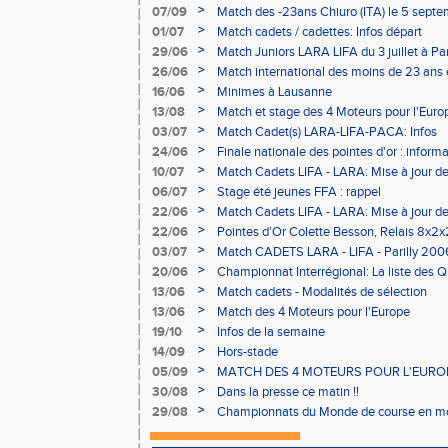
>
07/09
Match des -23ans Chiuro (ITA) le 5 sept
>
01/07
Match cadets / cadettes: Infos départ
>
29/06
Match Juniors LARA LIFA du 3 juillet à Par
>
26/06
Match international des moins de 23 ans e
>
16/06
Minimes à Lausanne
>
13/08
Match et stage des 4 Moteurs pour l'Eu
>
03/07
Match Cadet(s) LARA-LIFA-PACA: Infos
>
24/06
Finale nationale des pointes d'or : inform
>
10/07
Match Cadets LIFA - LARA: Mise à jour de
>
06/07
Stage été jeunes FFA : rappel
>
22/06
Match Cadets LIFA - LARA: Mise à jour de
>
22/06
Pointes d'Or Colette Besson, Relais 8x2
30 juin et 1er juillet 2007 à Saint-Cyr/Loire 
>
03/07
Match CADETS LARA - LIFA - Parilly 200
>
20/06
Championnat Interrégional: La liste des Qu
>
13/06
Match cadets - Modalités de sélection
>
13/06
Match des 4 Moteurs pour l'Europe
>
19/10
Infos de la semaine
>
14/09
Hors-stade
>
05/09
MATCH DES 4 MOTEURS POUR L'EUROPE 
>
30/08
Dans la presse ce matin !!
>
29/08
Championnats du Monde de course en m