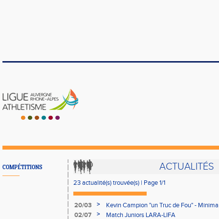
ACTUALITÉS
COMPÉTITIONS
23 actualité(s) trouvée(s) | Page 1/1
>
20/03
Kevin Campion "un Truc de Fou" - Minima
Monde à Moscou
>
02/07
Match Juniors LARA-LIFA