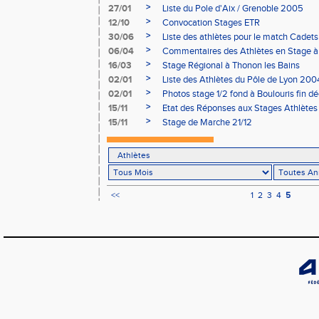
>
27/01
Liste du Pole d'Aix / Grenoble 2005
>
12/10
Convocation Stages ETR
>
30/06
Liste des athlètes pour le match Cadets
>
06/04
Commentaires des Athlètes en Stage 
>
16/03
Stage Régional à Thonon les Bains
>
02/01
Liste des Athlètes du Pôle de Lyon 200
>
02/01
Photos stage 1/2 fond à Boulouris fin 
>
15/11
Etat des Réponses aux Stages Athlètes
>
15/11
Stage de Marche 21/12
<<
1
2
3
4
5