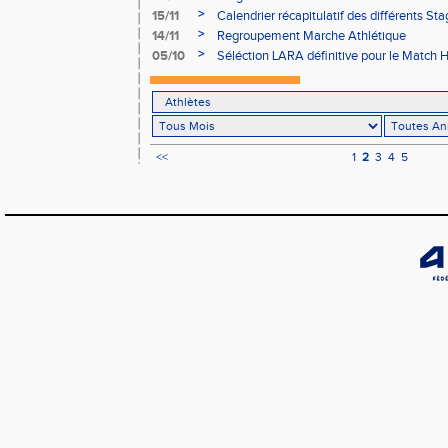
>
15/11
Calendrier récapitulatif des différents St
2012/2013
>
14/11
Regroupement Marche Athlétique
>
05/10
Séléction LARA définitive pour le Match Ho
<<
1
2
3
4
5