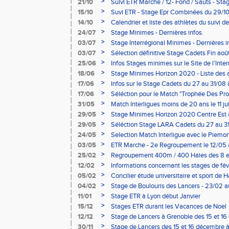
>
21/10
Suivi ETR Marche / 12- Fond / Sauts - Stag
01/11 au 03/11
>
15/10
Suvi ETR - Stage Epr Combinées du 29/10 
>
14/10
Calendrier et liste des athlètes du suivi d
2013/2014.
>
24/07
Stage Minimes - Dernières infos.
>
03/07
Stage Interrégional Minimes - Dernières inf
>
03/07
Sélection définitive Stage Cadets Fin aoû
>
25/06
Infos Stages minimes sur le Site de l'Inte
>
18/06
Stage Minimes Horizon 2020 - Liste des a
>
17/06
Infos sur le Stage Cadets du 27 au 31/08 
>
17/06
Séléction pour le Match "Trophée Des Prov
>
31/05
Match Interligues moins de 20 ans le 11 ju
>
29/05
Stage Minimes Horizon 2020 Centre Est 
au 12 juillet 2013
>
29/05
Séléction Stage LARA Cadets du 27 au 3
>
24/05
Selection Match Interligue avec le Piemont
>
03/05
ETR Marche - 2e Regroupement le 12/05 
>
25/02
Regroupement 400m / 400 Haies des 8 e
>
12/02
Informations concernant les stages de fév
Sprint-haies
>
05/02
Concilier étude universitaire et sport de 
>
04/02
Stage de Boulouris des Lancers - 23/02 a
>
11/01
Stage ETR à Lyon début Janvier
>
15/12
Stages ETR durant les Vacances de Noel
>
12/12
Stage de Lancers à Grenoble des 15 et 1
>
30/11
Stage de Lancers des 15 et 16 décembre 