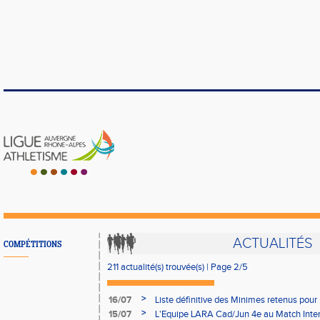
ACTUALITÉS
COMPÉTITIONS
211 actualité(s) trouvée(s) | Page 2/5
>
16/07
Liste définitive des Minimes retenus pour
au 29/08.
>
15/07
L'Equipe LARA Cad/Jun 4e au Match Interl