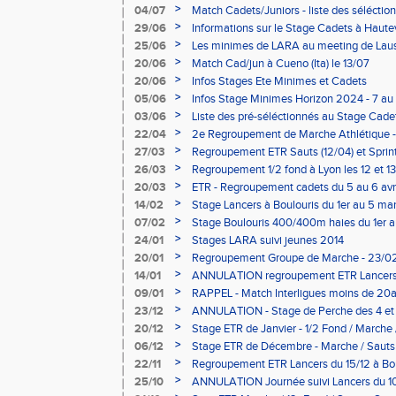
>
04/07
Match Cadets/Juniors - liste des séléctio
>
29/06
Informations sur le Stage Cadets à Haute
>
25/06
Les minimes de LARA au meeting de Lau
>
20/06
Match Cad/jun à Cueno (Ita) le 13/07
>
20/06
Infos Stages Ete Minimes et Cadets
>
05/06
Infos Stage Minimes Horizon 2024 - 7 au 
>
03/06
Liste des pré-séléctionnés au Stage Cadet
au 30/08
>
22/04
2e Regroupement de Marche Athlétique - 
>
27/03
Regroupement ETR Sauts (12/04) et Sprint
>
26/03
Regroupement 1/2 fond à Lyon les 12 et 1
>
20/03
ETR - Regroupement cadets du 5 au 6 avri
Moirans
>
14/02
Stage Lancers à Boulouris du 1er au 5 ma
>
07/02
Stage Boulouris 400/400m haies du 1er 
>
24/01
Stages LARA suivi jeunes 2014
>
20/01
Regroupement Groupe de Marche - 23/02 à
MODIFICATION
>
14/01
ANNULATION regroupement ETR Lancers 
>
09/01
RAPPEL - Match Interligues moins de 20a
>
23/12
ANNULATION - Stage de Perche des 4 et 5
>
20/12
Stage ETR de Janvier - 1/2 Fond / Marche /
>
06/12
Stage ETR de Décembre - Marche / Sauts
>
22/11
Regroupement ETR Lancers du 15/12 à Bo
>
25/10
ANNULATION Journée suivi Lancers du 1