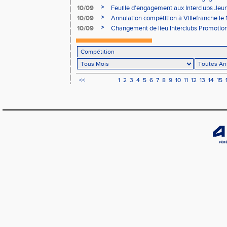
>
10/09
Feuille d'engagement aux Interclubs Jeu
>
10/09
Annulation compétition à Villefranche le
>
10/09
Changement de lieu Interclubs Promotion 
<<
1
2
3
4
5
6
7
8
9
10
11
12
13
14
15