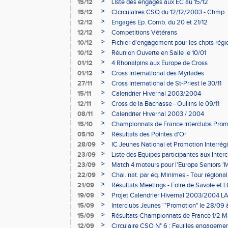
>
15/12
Liste des engagés aux EC au 15/12
>
15/12
Cicrculaires CSO du 12/12/2003 - Chmp.
>
12/12
Engagés Ep. Comb. du 20 et 21/12
>
12/12
Competitions Vétérans
>
10/12
Fichier d'engagement pour les chpts rég
>
10/12
Réunion Ouverte en Salle le 10/01
>
01/12
4 Rhonalpins aux Europe de Cross
>
01/12
Cross International des Myriades
>
27/11
Cross International de St-Priest le 30/11
>
15/11
Calendrier Hivernal 2003/2004
>
12/11
Cross de la Bachasse - Oullins le 09/11
>
08/11
Calendrier Hivernal 2003 / 2004
>
15/10
Championnats de France Interclubs Pro
>
05/10
Résultats des Pointes d'Or
>
28/09
IC Jeunes National et Promotion Interrég
>
23/09
Liste des Equipes participantes aux Inter
>
23/09
Match 4 moteurs pour l'Europe Seniors '
>
22/09
Chal. nat. par éq. Minimes - Tour régional
>
21/09
Résultats Meetings - Foire de Savoie et 
>
19/09
Projet Calendrier Hivernal 2003/2004 L
>
15/09
Interclubs Jeunes ¨"Promotion" le 28/09 à
>
15/09
Résultats Championnats de France 1/2 Ma
>
12/09
Circulaire CSO N° 6 : Feuilles engagemen