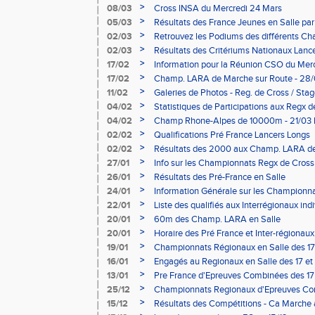
>
08/03
Cross INSA du Mercredi 24 Mars
>
05/03
Résultats des France Jeunes en Salle par
>
02/03
Retrouvez les Podiums des différents C
>
02/03
Résultats des Critériums Nationaux Lanc
>
17/02
Information pour la Réunion CSO du Mer
>
17/02
Champ. LARA de Marche sur Route - 28
>
11/02
Galeries de Photos - Reg. de Cross / Sta
>
04/02
Statistiques de Participations aux Regx d
>
04/02
Champ Rhone-Alpes de 10000m - 21/03 
>
02/02
Qualifications Pré France Lancers Longs
>
02/02
Résultats des 2000 aux Champ. LARA d
>
27/01
Info sur les Championnats Regx de Cross
>
26/01
Résultats des Pré-France en Salle
>
24/01
Information Générale sur les Championn
>
22/01
Liste des qualifiés aux Interrégionaux ind
>
20/01
60m des Champ. LARA en Salle
>
20/01
Horaire des Pré France et Inter-régionaux
>
19/01
Championnats Régionaux en Salle des 17 
>
16/01
Engagés au Regionaux en Salle des 17 et 
>
13/01
Pre France d'Epreuves Combinées des 17 
>
25/12
Championnats Regionaux d'Epreuves Com
>
15/12
Résultats des Compétitions - Ca Marche