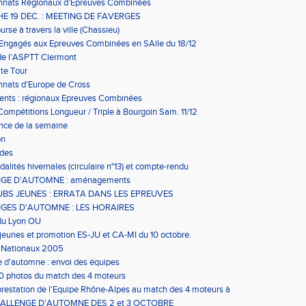
nats Régionaux d'Epreuves Combinées
E 19 DEC. : MEETING DE FAVERGES
rse à travers la ville (Chassieu)
 Engagés aux Epreuves Combinées en SAlle du 18/12
de l'ASPTT Clermont
ite Tour
nats d'Europe de Cross
nts : régionaux Epreuves Combinées
Compétitions Longueur / Triple à Bourgoin Sam. 11/12
nce de la semaine
on
ades
alités hivernales (circulaire n°13) et compte-rendu
GE D'AUTOMNE : aménagements
UBS JEUNES : ERRATA DANS LES EPREUVES
GES D'AUTOMNE : LES HORAIRES
du Lyon OU
 jeunes et promotion ES-JU et CA-MI du 10 octobre.
 Nationaux 2005
 d'automne : envoi des équipes
0 photos du match des 4 moteurs
 prestation de l'Equipe Rhône-Alpes au match des 4 moteurs à
(Espagne) ce samedi
HALLENGE D'AUTOMNE DES 2 et 3 OCTOBRE