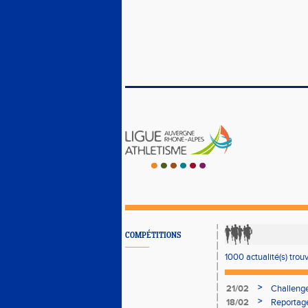
COMPÉTITIONS
1000 actualité(s) trou
>
21/02
Challeng
>
18/02
Reportage