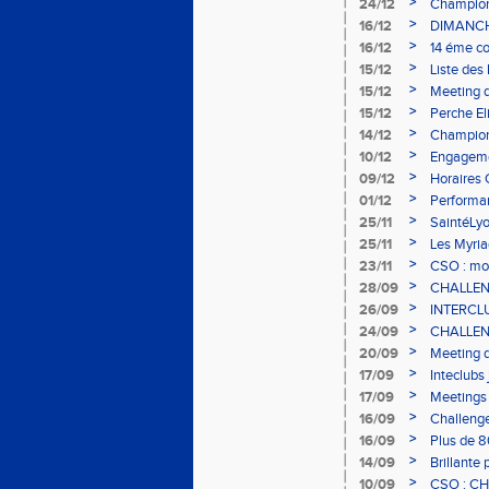
>
24/12
Champion
>
16/12
DIMANCH
>
16/12
14 éme cou
>
15/12
Liste des
>
15/12
Meeting 
>
15/12
Perche El
>
14/12
Champion
>
10/12
Engageme
>
09/12
Horaires 
>
01/12
Performa
>
25/11
SaintéLy
>
25/11
Les Myri
>
23/11
CSO : mod
>
28/09
CHALLEN
>
26/09
INTERCL
>
24/09
CHALLEN
>
20/09
Meeting 
>
17/09
Inteclubs
>
17/09
Meetings
>
16/09
Challenge
>
16/09
Plus de 8
>
14/09
Brillante
Sabadell 
>
10/09
CSO : C