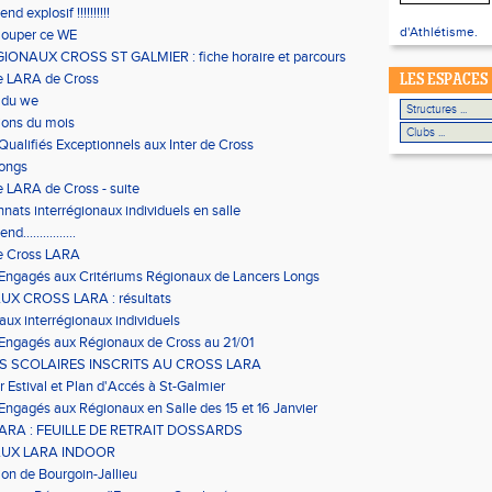
d explosif !!!!!!!!!!
d'Athlétisme.
louper ce WE
IONAUX CROSS ST GALMIER : fiche horaire et parcours
e LARA de Cross
LES ESPACES
 du we
ions du mois
 Qualifiés Exceptionnels aux Inter de Cross
Longs
 LARA de Cross - suite
ats interrégionaux individuels en salle
................
e Cross LARA
 Engagés aux Critériums Régionaux de Lancers Longs
X CROSS LARA : résultats
 aux interrégionaux individuels
 Engagés aux Régionaux de Cross au 21/01
ES SCOLAIRES INSCRITS AU CROSS LARA
r Estival et Plan d'Accés à St-Galmier
 Engagés aux Régionaux en Salle des 15 et 16 Janvier
ARA : FEUILLE DE RETRAIT DOSSARDS
UX LARA INDOOR
on de Bourgoin-Jallieu