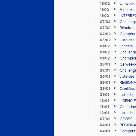
>
15/02
Un week-en
>
11/02
A ne pas 
>
11/02
INTERREG
>
07/02
Challeng
>
07/02
Résultats
>
04/02
Compétit
>
03/02
Liste des
>
01/02
Lancers 
>
01/02
Challenge
>
01/02
Championn
>
28/01
Ce week-end
>
27/01
Challeng
>
26/01
Liste des
>
26/01
REGIONAU
>
25/01
Qualifiés
>
21/01
Liste des
>
18/01
LICENCI
>
13/01
Calendrie
>
12/01
Liste des
>
07/01
CROSS L
>
04/01
REGIONA
>
04/01
Compétiti