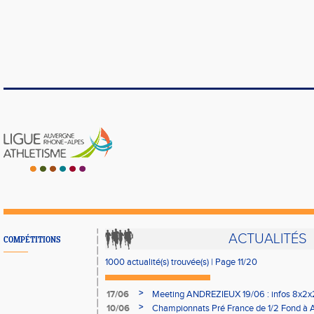
ACTUALITÉS
COMPÉTITIONS
1000 actualité(s) trouvée(s) | Page 11/20
>
17/06
Meeting ANDREZIEUX 19/06 : infos 8x2x
REGIONAL : 19h et non 20h30
>
10/06
Championnats Pré France de 1/2 Fond à A