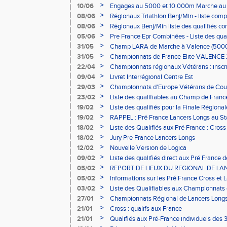
Villefranche le 26/06
>
10/06
Engages au 5000 et 10.000m Marche au 
>
08/06
Régionaux Triathlon Benj/Min - liste com
>
08/06
Régionaux Benj/Min liste des qualifiés co
premiers de leurs épreuves
>
05/06
Pre France Epr Combinées - Liste des qualif
>
31/05
Champ LARA de Marche à Valence (500
>
31/05
Championnats de France Elite VALENCE 20
>
22/04
Championnats régionaux Vétérans : inscri
>
09/04
Livret Interrégional Centre Est
>
29/03
Championnats d'Europe Vétérans de Cou
engagements pour le 31 mars !
>
23/02
Liste des qualifiables au Champ de Franc
>
19/02
Liste des qualifiés pour la Finale Régiona
Faverges le 21/03
>
19/02
RAPPEL : Pré France Lancers Longs au Stad
Bains
>
18/02
Liste des Qualifiés aux Pré France : Cros
>
18/02
Jury Pre France Lancers Longs
>
12/02
Nouvelle Version de Logica
>
09/02
Liste des qualifiés direct aux Pré France
Yzeure
>
05/02
REPORT DE LIEUX DU REGIONAL DE LA
>
05/02
Informations sur les Pré France Cross et L
>
03/02
Liste des Qualifiables aux Championnats 
>
27/01
Championnats Régional de Lancers Longs 
>
21/01
Cross : qualifs aux France
>
21/01
Qualifiés aux Pré-France individuels des 3