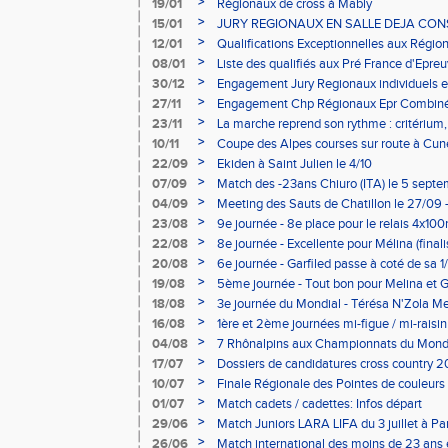
>
19/01
Régionaux de cross à Mably
>
15/01
JURY REGIONAUX EN SALLE DEJA CONS
D'INSCRIPTION SUR PLACE
>
12/01
Qualifications Exceptionnelles aux Régio
>
08/01
Liste des qualifiés aux Pré France d'Epre
>
30/12
Engagement Jury Regionaux individuels e
>
27/11
Engagement Chp Régionaux Epr Combinées
>
23/11
La marche reprend son rythme : critérium,
>
10/11
Coupe des Alpes courses sur route à Cune
>
22/09
Ekiden à Saint Julien le 4/10
>
07/09
Match des -23ans Chiuro (ITA) le 5 sept
>
04/09
Meeting des Sauts de Chatillon le 27/09 
Meeting Rhône-Alpes
>
23/08
9e journée - 8e place pour le relais 4x10
P-Alexis)
>
22/08
8e journée - Excellente pour Mélina (finali
(finaliste aussi)
>
20/08
6e journée - Garfiled passe à coté de sa 1
>
19/08
5ème journée - Tout bon pour Melina et G
>
18/08
3e journée du Mondial - Térésa N'Zola Mes
déçue !!
>
16/08
1ère et 2ème journées mi-figue / mi-raisi
>
04/08
7 Rhônalpins aux Championnats du Monde 
>
17/07
Dossiers de candidatures cross country 
>
10/07
Finale Régionale des Pointes de couleurs a
>
01/07
Match cadets / cadettes: Infos départ
>
29/06
Match Juniors LARA LIFA du 3 juillet à Par
>
26/06
Match international des moins de 23 ans e