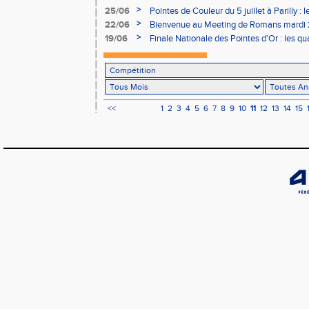
>
25/06
Pointes de Couleur du 5 juillet à Parilly : l
>
22/06
Bienvenue au Meeting de Romans mardi 2
>
19/06
Finale Nationale des Pointes d'Or : les qua
<<
1
2
3
4
5
6
7
8
9
10
11
12
13
14
15