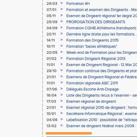
>
29/03
Formation 4H
>
07/01
Formation et examen des Dirigeants - Ma
>
05/11
Examen de Dirgeant régional 1er degré 2
>
25/09
PROROGATION DES DIRIGEANTS
>
04/09
Formation CQHB Athlétisme (handisport)
>
20/11
Dernière ligne droite pour les formations..
>
14/11
Formation des Dirigeants 2015
>
10/11
Formation "bases athlétiques"
>
20/05
Week-end de Formation pour les Dirigean
>
01/02
Formation Dirigeant Régional 2013
>
11/01
Examen de Dirigeant Regional - 12 Mai 2
>
28/10
Formation continue des Dirigeants et pro
Examens
>
21/01
Examens de Dirigeant Régional et Fédéra
>
11/01
Formation régionale ABC 2011
>
07/06
Délégués Escorte Anti-Dopage
>
16/04
Liste des Dirigeants recus à l'examen - s
>
17/03
Examen régional de dirigeant
>
21/01
Examen régional 2010 de dirigeant : for
>
10/01
Secrétaire Informatique Régional : exam
>
04/06
Labellisation 2010 : possibilité de "rattrap
>
13/02
Examen de dirigeant fédéral mars 2009 : 