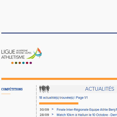
ACTUALITÉS
COMPÉTITIONS
18 actualité(s) trouvée(s) | Page 1/1
>
30/09
Finale Inter-Régionale Equipe Athle Benj/
>
28/09
Match 10km à Halluin le 10 Octobre - Derni