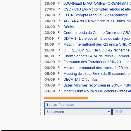
>
28/09
JOURNEES D'AUTOMNE - ORGANISATIO
>
27/09
CSO - CRJ LARA : comptes rendus et ét
>
24/09
COTR : compte rendu du 22 septembre
>
24/09
AG LARA du 6 Novembre 2010 - Infos 
>
20/09
Décès
>
20/09
Compte rendu du Comité Directeur LARA
>
17/09
DDTHN - Liste des athlètes du suivi à jo
>
13/09
Match International des -23 ans à CHIU
>
12/09
OFFRE D'EMPLOI : le COQ 42 recherche.
>
10/09
Championnats LARA de Relais - Samedi 
>
06/09
Formation des Entraîneurs 2010/2011 - 1ère
>
06/09
Match international des moins de 23 ans
>
05/09
Meeting de sauts Balan du 18 septembre.
>
04/09
DECANATION : infos
>
03/09
Listes Minimes récompensés 2010 - Invita
Annecy
>
03/09
Match 10km Route du 10 octobre - Infos et