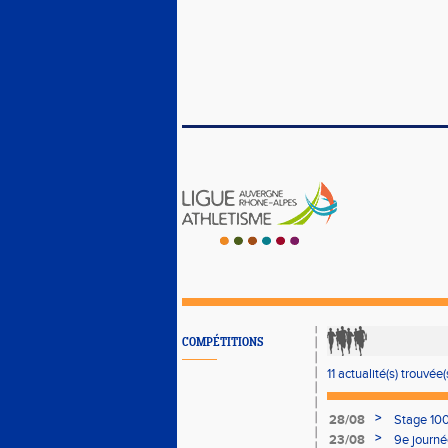
COMPÉTITIONS
11 actualité(s) trouvée(
>
28/08
Stage 10
>
23/08
9e journé