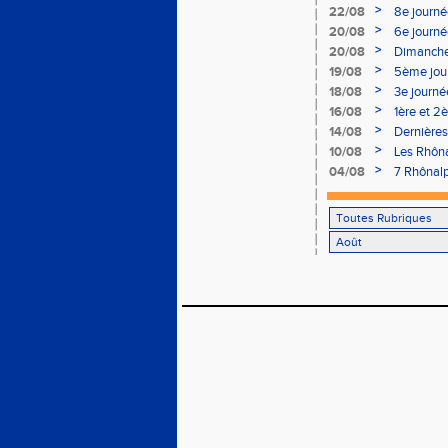
P-Alexis)
>
22/08
8e journée
(finaliste 
>
20/08
6e journé
>
20/08
Dimanche 
>
19/08
5ème jour
>
18/08
3e journé
déçue !!
>
16/08
1ère et 2
>
14/08
Dernières
>
10/08
Les Rhôna
>
04/08
7 Rhônalp