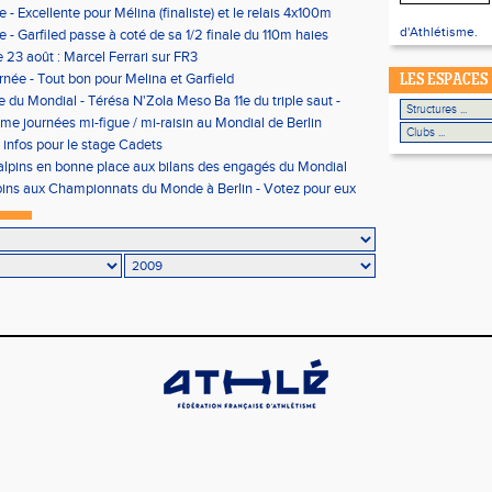
 - Excellente pour Mélina (finaliste) et le relais 4x100m
aussi)
d'Athlétisme.
e - Garfiled passe à coté de sa 1/2 finale du 110m haies
23 août : Marcel Ferrari sur FR3
née - Tout bon pour Melina et Garfield
LES ESPACES
e du Mondial - Térésa N'Zola Meso Ba 11e du triple saut -
ème journées mi-figue / mi-raisin au Mondial de Berlin
 infos pour le stage Cadets
lpins en bonne place aux bilans des engagés du Mondial
ins aux Championnats du Monde à Berlin - Votez pour eux