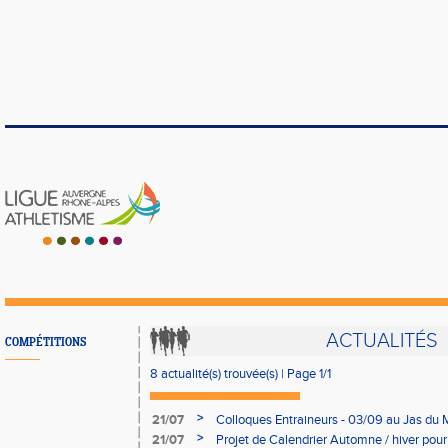
ACTUALITÉS
COMPÉTITIONS
8 actualité(s) trouvée(s) | Page 1/1
>
21/07
Colloques Entraineurs - 03/09 au Jas du
>
21/07
Projet de Calendrier Automne / hiver pou