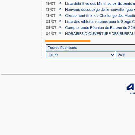
>
19/07
Liste définitive des Minimes participants
au 28/08
>
13/07
Nouveau découpage de la nouvelle ligue 
appel à candidature Reg de Cross
>
13/07
Classement final du Challenge des Meeti
dernières étapes
>
08/07
Liste des athletes retenus pour le Stage C
>
05/07
Compte rendu Réunion de Bureau du 22
>
04/07
HORAIRES D'OUVERTURE DES BUREAUX