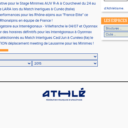
initive pour le Stage Minimes AUV R-A à Courchevel du 24 au
2015
d'Athlétisme.
e LARA lors du Match Inerligues à Cunéo (Italie)
performances pour les Rhône-alpins aux "France Elite" ce
d
 Rhonalpins en équipe de France !
LES ESPACES
gatoire aux Interrégionaux - Villefranche le 04/07 et Oyonnax
r des horaires définitifs pour les Interrégionaux à Oyonnax
 modifications) le 05/07
 séléctionnés au Match Interligues Cad/Jun à Cunéeo (Ita) le
ON déplacement meeting de Lausanne pour les Minimes !