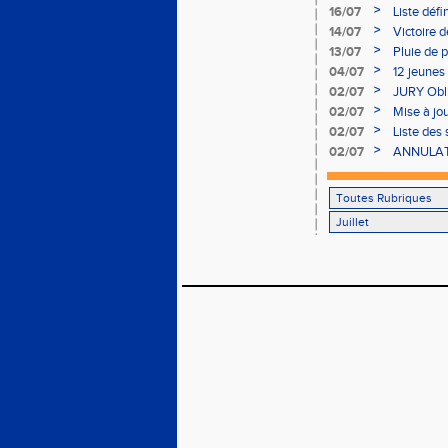
>
16/07
Liste déf
28 aout 
>
14/07
Victoire d
>
13/07
Pluie de 
week-en
>
04/07
12 jeunes
>
02/07
JURY Obli
le 05/07
>
02/07
Mise à jou
(attention
>
02/07
Liste des
12/07
>
02/07
ANNULATI