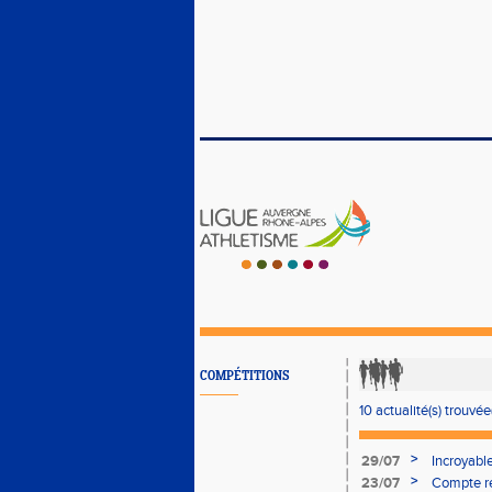
COMPÉTITIONS
10 actualité(s) trouvée(
>
29/07
Incroyabl
>
23/07
Compte r