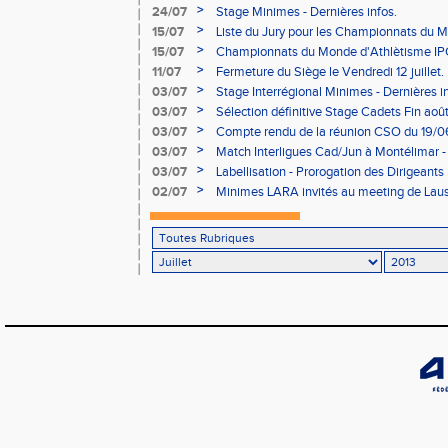
>
24/07
Stage Minimes - Dernières infos.
>
15/07
Liste du Jury pour les Championnats du 
>
15/07
Championnats du Monde d'Athlètisme IPC...
>
11/07
Fermeture du Siège le Vendredi 12 juillet.
>
03/07
Stage Interrégional Minimes - Dernières inf
>
03/07
Sélection définitive Stage Cadets Fin aoû
>
03/07
Compte rendu de la réunion CSO du 19/0
>
03/07
Match Interligues Cad/Jun à Montélimar -
IMPORTANTES
>
03/07
Labellisation - Prorogation des Dirigeants
>
02/07
Minimes LARA invités au meeting de Lau