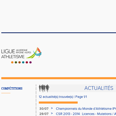
ACTUALITÉS
COMPÉTITIONS
12 actualité(s) trouvée(s) | Page 1/1
>
30/07
Championnats du Monde d'Athlétisme IPC 
collective
>
29/07
CSR 2013 - 2014 : Licences - Mutations / Af