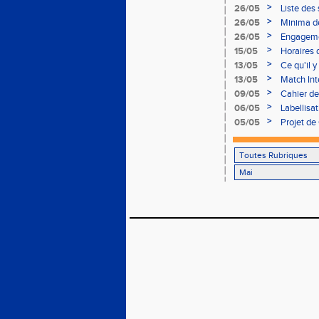
>
26/05
Liste des
>
26/05
Minima de
>
26/05
Engageme
end !!!
>
15/05
Horaires 
>
13/05
Ce qu'il 
>
13/05
Match Inte
>
09/05
Cahier de
2012
>
06/05
Labellisa
vous inscr
>
05/05
Projet de