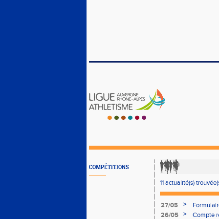
COMPÉTITIONS
11 actualité(s) trouvée(
>
27/05
Formulai
>
26/05
Compte re