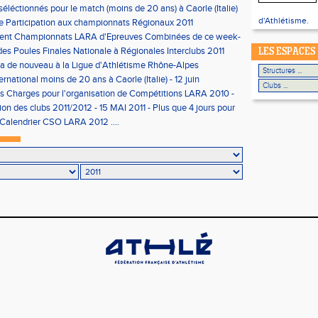
 séléctionnés pour le match (moins de 20 ans) à Caorle (Italie)
d'Athlétisme.
 Participation aux championnats Régionaux 2011
nt Championnats LARA d'Epreuves Combinées de ce week-
des Poules Finales Nationale à Régionales Interclubs 2011
LES ESPACES
y a de nouveau à la Ligue d'Athlétisme Rhône-Alpes
rnational moins de 20 ans à Caorle (Italie) - 12 juin
s Charges pour l'organisation de Compétitions LARA 2010 -
tion des clubs 2011/2012 - 15 MAI 2011 - Plus que 4 jours pour
ire !
 Calendrier CSO LARA 2012 ....