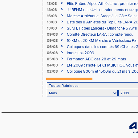
>
18/03
Elite Rhône-Alpes Athlétisme : premier 
>
18/03
JJ BEHM et le 4H : entraînements et stage
>
16/03
Marche Athlétique: Stage à la Côte Saint
>
13/03
Liste des 8 Athlètes du Top Elite LARA 2
>
13/03
Suivi ETR des Lancers - Dimanche 5 Avril
>
09/03
Comité Directeur LARA : compte rendu
>
09/03
10 KM et 20 KM Marche à Vénissieux Pari
>
06/03
Colloques dans les comités 69 (Charles 
THOMAS)
>
06/03
Interclubs 2009
>
05/03
Formation ABC des 28 et 29 mars
>
04/03
Eté 2009 : l'hôtel Le CHABICHOU vous a
>
02/03
Colloque 800m et 1500m du 21 mars 20