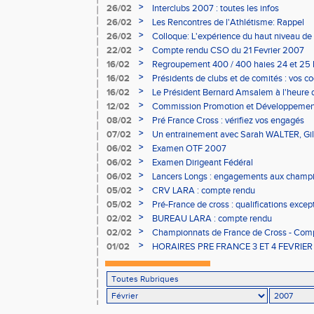
>
26/02
Interclubs 2007 : toutes les infos
>
26/02
Les Rencontres de l'Athlétisme: Rappel
>
26/02
Colloque: L'expérience du haut niveau de 
athlètes RAPPEL
>
22/02
Compte rendu CSO du 21 Fevrier 2007
>
16/02
Regroupement 400 / 400 haies 24 et 25 M
>
16/02
Présidents de clubs et de comités : vos 
>
16/02
Le Président Bernard Amsalem à l'heure d
>
12/02
Commission Promotion et Développement
>
08/02
Pré France Cross : vérifiez vos engagés
>
07/02
Un entrainement avec Sarah WALTER, Gil
du suivi régional !!!
>
06/02
Examen OTF 2007
>
06/02
Examen Dirigeant Fédéral
>
06/02
Lancers Longs : engagements aux champi
>
05/02
CRV LARA : compte rendu
>
05/02
Pré-France de cross : qualifications excep
>
02/02
BUREAU LARA : compte rendu
>
02/02
Championnats de France de Cross - Comp
>
01/02
HORAIRES PRE FRANCE 3 ET 4 FEVRIER