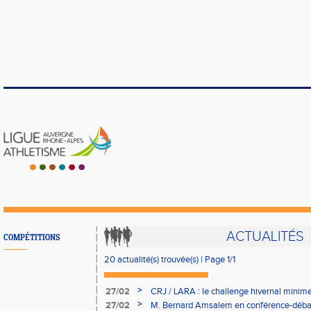
ACTUALITÉS
COMPÉTITIONS
20 actualité(s) trouvée(s) | Page 1/1
>
27/02
CRJ / LARA : le challenge hivernal mini
>
27/02
M. Bernard Amsalem en conférence-déb