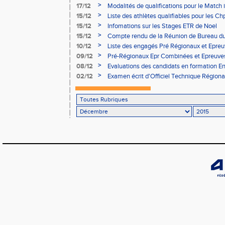
>
17/12
Modalités de qualifications pour le Match i
Lyon
>
15/12
Liste des athlètes qualifiables pour les 
Combinées 9 et 10/01/16
>
15/12
Infomations sur les Stages ETR de Noel
>
15/12
Compte rendu de la Réunion de Bureau 
>
10/12
Liste des engagés Pré Régionaux et Epreu
Décembre à Lyon
>
09/12
Pré-Régionaux Epr Combinées et Epreuve
Lyon
>
08/12
Evaluations des candidats en formation En
Voiron
>
02/12
Examen écrit d'Officiel Technique Région