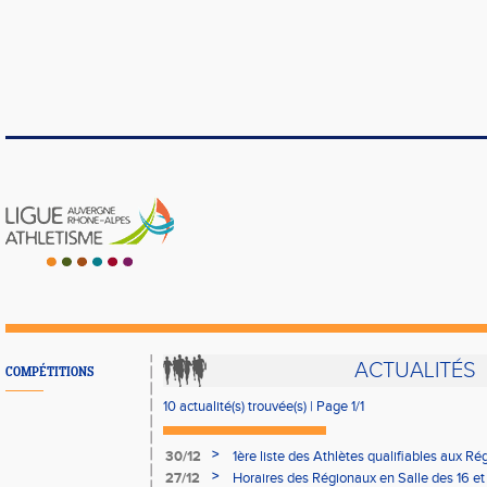
ACTUALITÉS
COMPÉTITIONS
10 actualité(s) trouvée(s) | Page 1/1
>
30/12
1ère liste des Athlètes qualifiables aux Ré
et 17/01
>
27/12
Horaires des Régionaux en Salle des 16 et