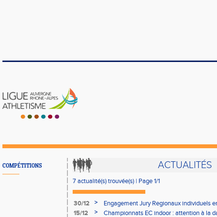
ACTUALITÉS
COMPÉTITIONS
7 actualité(s) trouvée(s) | Page 1/1
>
30/12
Engagement Jury Regionaux individuels en
>
15/12
Championnats EC indoor : attention à la 