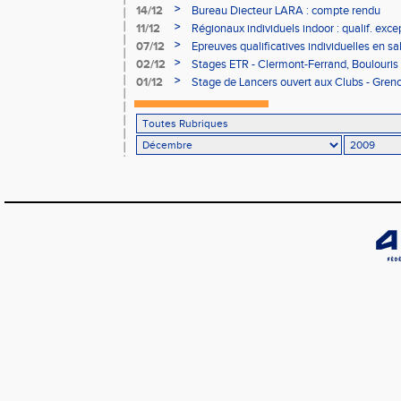
>
14/12
Bureau Diecteur LARA : compte rendu
>
11/12
Régionaux individuels indoor : qualif. exce
>
07/12
Epreuves qualificatives individuelles en sa
>
02/12
Stages ETR - Clermont-Ferrand, Boulouris
2009 - Modif
>
01/12
Stage de Lancers ouvert aux Clubs - Grenob