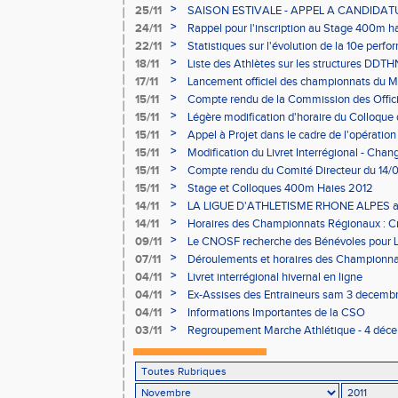
30/11/2011
>
25/11
SAISON ESTIVALE - APPEL A CANDIDATU
Régionaux et Interrégionaux
>
24/11
Rappel pour l'inscription au Stage 400m h
>
22/11
Statistiques sur l'évolution de la 10e perf
JJB
>
18/11
Liste des Athlètes sur les structures DDT
>
17/11
Lancement officiel des championnats du M
Lyon 2015 !
>
15/11
Compte rendu de la Commission des Offic
>
15/11
Légère modification d'horaire du Colloque 
Bourgoin
>
15/11
Appel à Projet dans le cadre de l'opération 
>
15/11
Modification du Livret Interrégional - Cha
Longs
>
15/11
Compte rendu du Comité Directeur du 14/0
>
15/11
Stage et Colloques 400m Haies 2012
>
14/11
LA LIGUE D'ATHLETISME RHONE ALPES a
>
14/11
Horaires des Championnats Régionaux : C
Marche 2012
>
09/11
Le CNOSF recherche des Bénévoles pour
>
07/11
Déroulements et horaires des Championnat
29/01/12
>
04/11
Livret interrégional hivernal en ligne
>
04/11
Ex-Assises des Entraineurs sam 3 decembr
>
04/11
Informations Importantes de la CSO
>
03/11
Regroupement Marche Athlétique - 4 déce