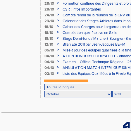
>
28/10
Formation continue des Dirigeants et pror
Examens
>
28/10
CSR : Infos Importantes
>
24/10
Compte rendu de la réunion de la CRV du 
>
23/10
Calendrier des Stages Athlètes dans le ca
>
18/10
Cahier des Charges pour l'organisation de
30/09/2011
>
18/10
Compétition qualificative en Salle
>
18/10
Stage Demi-fond / Marche à Bourg-en-Bress
>
12/10
Bilan Eté 2011 par Jean-Jacques BEHM
>
05/10
Mise à jour des équipes qualifiées à la fin
>
04/10
ATTENTION JURY EQUIP'ATHLE - dimanche
>
04/10
Examen – Officiel Technique Régional - 26
>
04/10
ANNULATION MATCH INTERLIGUE 10KM 
>
02/10
Liste des Equipes Qualifiées à la Finale E
St-Etienne