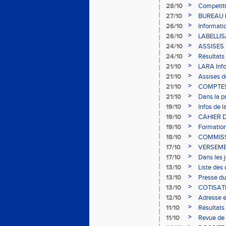
>
28/10
Competiti
>
27/10
BUREAU L
>
26/10
Informati
>
26/10
LABELLI
>
24/10
ASSISES
>
24/10
Résultats
>
21/10
LARA Inf
>
21/10
Assises d
>
21/10
COMPTES
>
21/10
Dans la p
>
19/10
Infos de 
>
19/10
CAHIER 
>
19/10
Formation
>
18/10
COMMISS
>
17/10
VERSEME
>
17/10
Dans les 
>
13/10
Liste des
>
13/10
Presse du
>
13/10
COTISAT
>
12/10
Adresse e
>
11/10
Résultats
>
11/10
Revue de 