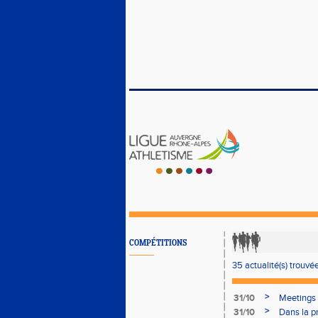
COMPÉTITIONS
35 actualité(s) trouvée
>
31/10
Meetings
>
31/10
Dans la p