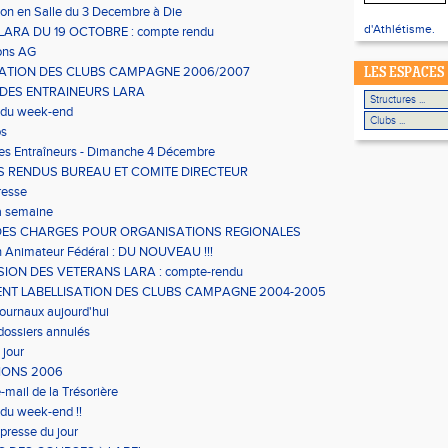
on en Salle du 3 Decembre à Die
d'Athlétisme.
ARA DU 19 OCTOBRE : compte rendu
ons AG
SATION DES CLUBS CAMPAGNE 2006/2007
LES ESPACES
 DES ENTRAINEURS LARA
 du week-end
os
es Entraîneurs - Dimanche 4 Décembre
 RENDUS BUREAU ET COMITE DIRECTEUR
resse
la semaine
DES CHARGES POUR ORGANISATIONS REGIONALES
 Animateur Fédéral : DU NOUVEAU !!!
ION DES VETERANS LARA : compte-rendu
NT LABELLISATION DES CLUBS CAMPAGNE 2004-2005
journaux aujourd'hui
 dossiers annulés
 jour
IONS 2006
-mail de la Trésorière
 du week-end !!
presse du jour