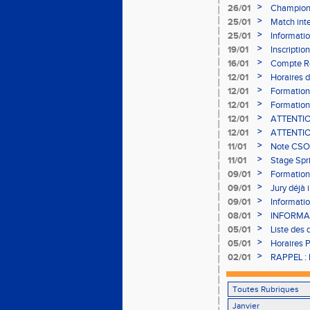
à Bourgoi
>
26/01
Championn
>
25/01
Match inte
>
25/01
Informati
>
19/01
Inscriptio
03/02 (sou
>
16/01
Compte Re
>
12/01
Horaires d
Aubière
>
12/01
Formation 
>
12/01
Formation
>
12/01
ATTENTION
Bains ser
>
12/01
ATTENTION
Bains ser
>
11/01
Note CSO 
>
11/01
Stage Spri
>
09/01
Formation 
>
09/01
Jury déjà 
>
09/01
Informatio
2017
>
08/01
INFORMA
- 11/02 à 
>
05/01
Liste des 
des 7 et 8
>
05/01
Horaires 
engageme
>
02/01
RAPPEL : 
Lyon