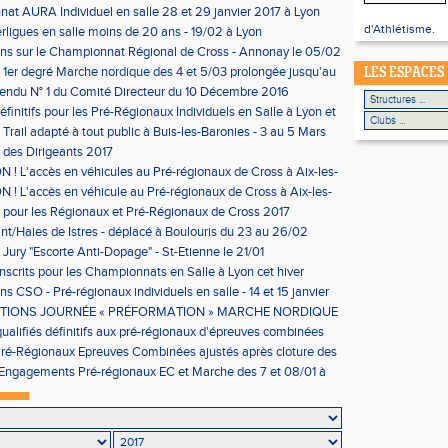
n
at AURA Individuel en salle 28 et 29 janvier 2017 à Lyon
d'Athlétisme.
rligues en salle moins de 20 ans - 19/02 à Lyon
ons sur le Championnat Régional de Cross - Annonay le 05/02
n 1er degré Marche nordique des 4 et 5/03 prolongée jusqu'au
LES ESPACES
s condition)
ndu N° 1 du Comité Directeur du 10 Décembre 2016
éfinitifs pour les Pré-Régionaux Individuels en Salle à Lyon et
Trail adapté à tout public à Buis-les-Baronies - 3 au 5 Mars
 des Dirigeants 2017
 ! L'accès en véhicules au Pré-régionaux de Cross à Aix-les-
a réglementé
 ! L'accès en véhicule au Pré-régionaux de Cross à Aix-les-
a réglementé
pour les Régionaux et Pré-Régionaux de Cross 2017
nt/Haies de Istres - déplacé à Boulouris du 23 au 26/02
Jury "Escorte Anti-Dopage" - St-Etienne le 21/01
inscrits pour les Championnats en Salle à Lyon cet hiver
ns CSO - Pré-régionaux individuels en salle - 14 et 15 janvier
TIONS JOURNÉE « PRÉFORMATION » MARCHE NORDIQUE
St-Etienne
qualifiés définitifs aux pré-régionaux d'épreuves combinées
/01 à Lyon
Pré-Régionaux Epreuves Combinées ajustés après cloture des
nts
Engagements Pré-régionaux EC et Marche des 7 et 08/01 à