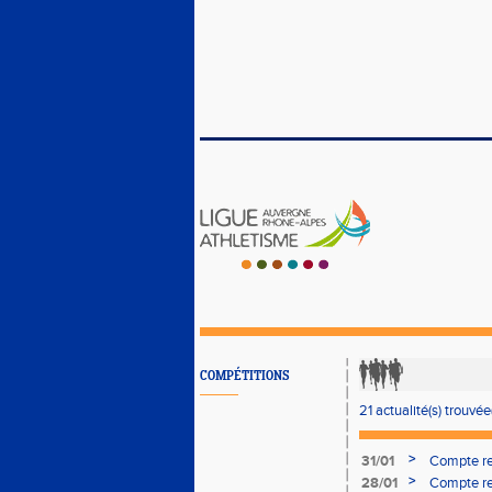
COMPÉTITIONS
21 actualité(s) trouvée(
>
31/01
Compte re
>
28/01
Compte re