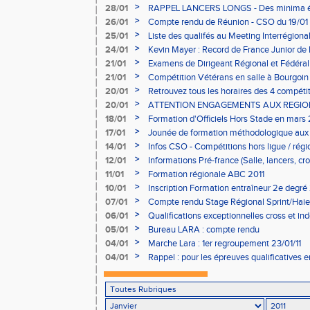
licences, individuels, ...)
>
28/01
RAPPEL LANCERS LONGS - Des minima éta
>
26/01
Compte rendu de Réunion - CSO du 19/01
>
25/01
Liste des qualifés au Meeting Interrégio
>
24/01
Kevin Mayer : Record de France Junior de
>
21/01
Examens de Dirigeant Régional et Fédéral
>
21/01
Compétition Vétérans en salle à Bourgoin 
>
20/01
Retrouvez tous les horaires des 4 compétit
>
20/01
ATTENTION ENGAGEMENTS AUX REGIO
DE 200M ET PLUS
>
18/01
Formation d'Officiels Hors Stade en mars 
>
17/01
Jounée de formation méthodologique aux
athlétisme - 18/03
>
14/01
Infos CSO - Compétitions hors ligue / régi
>
12/01
Informations Pré-france (Salle, lancers, cros
>
11/01
Formation régionale ABC 2011
>
10/01
Inscription Formation entraîneur 2e degré
>
07/01
Compte rendu Stage Régional Sprint/Haie
>
06/01
Qualifications exceptionnelles cross et in
>
05/01
Bureau LARA : compte rendu
>
04/01
Marche Lara : 1er regroupement 23/01/11
>
04/01
Rappel : pour les épreuves qualificatives en
Villeurbanne