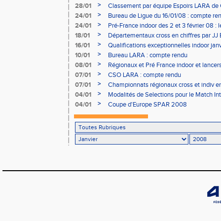
>
28/01
Classement par équipe Espoirs LARA de 
>
24/01
Bureau de Ligue du 16/01/08 : compte re
>
24/01
Pré-France indoor des 2 et 3 février 08 : l
>
18/01
Départementaux cross en chiffres par J
>
16/01
Qualifications exceptionnelles indoor ja
>
10/01
Bureau LARA : compte rendu
>
08/01
Régionaux et Pré France indoor et lance
>
07/01
CSO LARA : compte rendu
>
07/01
Championnats régionaux cross et indiv 
>
04/01
Modalités de Selections pour le Match In
>
04/01
Coupe d'Europe SPAR 2008