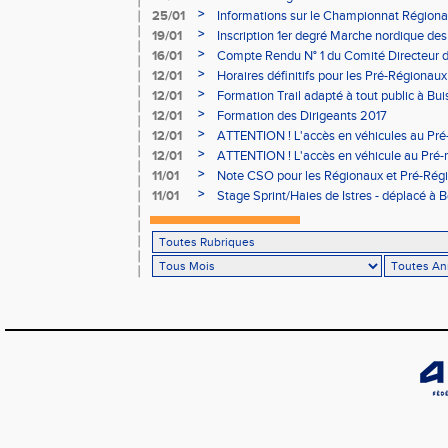
>
25/01
Informations sur le Championnat Régiona
05/02
>
19/01
Inscription 1er degré Marche nordique des
03/02 (sous condition)
>
16/01
Compte Rendu N° 1 du Comité Directeur 
>
12/01
Horaires définitifs pour les Pré-Régionaux
Aubière
>
12/01
Formation Trail adapté à tout public à Bui
>
12/01
Formation des Dirigeants 2017
>
12/01
ATTENTION ! L'accès en véhicules au Pré-
Bains sera réglementé
>
12/01
ATTENTION ! L'accès en véhicule au Pré-r
Bains sera réglementé
>
11/01
Note CSO pour les Régionaux et Pré-Rég
>
11/01
Stage Sprint/Haies de Istres - déplacé à 