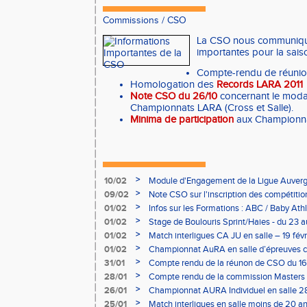
Commissions
/
CSO
La CSO nous communique
importantes pour la saiso
Compte-rendu de réuni
Homologation des
Records LARA 2011
Note CSO du 26/10
concernant le modal
Championnats LARA (Cross et Salle).
Minima de participation
aux Championna
>
10/02
Module d'Engagement de la Ligue Auverg
>
09/02
Note CSO sur l'inscription des compétitio
>
01/02
Infos sur les Formations : ABC / Baby Athl
>
01/02
Stage de Boulouris Sprint/Haies - du 23 a
>
01/02
Match interligues CA JU en salle – 19 févr
>
01/02
Championnat AuRA en salle d’épreuves 
- le 12 février
>
31/01
Compte rendu de la réunon de CSO du 16
>
28/01
Compte rendu de la commission Masters -
à Bourgoin
>
26/01
Championnat AURA Individuel en salle 28
>
25/01
Match interligues en salle moins de 20 an