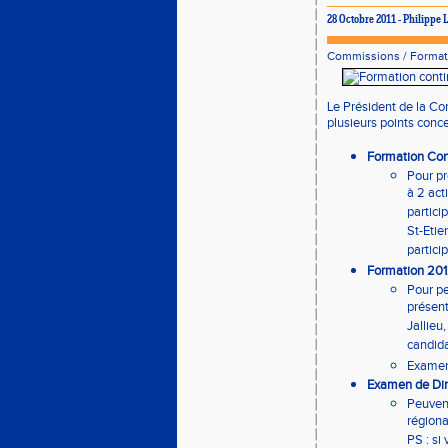
28 Octobre 2011 - Philipp
Commissions
/
Format
Le Président de la C
plusieurs points conce
Formation Con
Pour pr
à 2 act
partici
St-Etie
partici
Formation 2012
Pour pe
présent
Jallieu
candida
Examen
Examen de Dir
Peuvent
régiona
PS : si