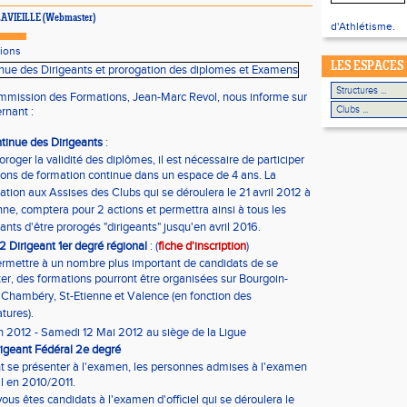
e LAVIEILLE (Webmaster)
d'Athlétisme.
ions
LES ESPACES
ommission des Formations, Jean-Marc Revol, nous informe sur
rnant :
tinue
des Dirigeants
:
oroger la validité des diplômes, il est nécessaire de participer
ions de formation continue dans un espace de 4 ans. La
pation aux Assises des Clubs qui se déroulera le 21 avril 2012 à
nne, comptera pour 2 actions et permettra ainsi à tous les
pants d'être prorogés "dirigeants" jusqu'en avril 2016.
 Dirigeant 1er degré régional
: (
fiche d'inscription
)
rmettre à un nombre plus important de candidats de se
er, des formations pourront être organisées sur Bourgoin-
, Chambéry, St-Etienne et Valence (en fonction des
tures).
 2012 - Samedi 12 Mai 2012 au siège de la Ligue
igeant Fédéral 2e degré
 se présenter à l'examen, les personnes admises à l'examen
l en 2010/2011.
 vous êtes candidats à l'examen d'officiel qui se déroulera le