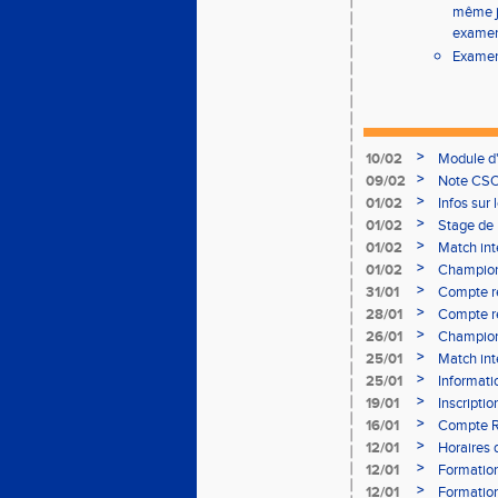
même jo
examen
Examen 
>
10/02
Module d
>
09/02
Note CSO 
>
01/02
Infos sur 
>
01/02
Stage de 
>
01/02
Match int
>
01/02
Champion
- le 12 fév
>
31/01
Compte r
>
28/01
Compte re
à Bourgoi
>
26/01
Championn
>
25/01
Match int
>
25/01
Informati
05/02
>
19/01
Inscripti
03/02 (so
>
16/01
Compte R
>
12/01
Horaires d
Aubière
>
12/01
Formation
>
12/01
Formation