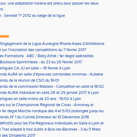
ur, une adaptation horaire est prévu pour passer les deux
s.
: Samedi ?? 2012 au siège de la ligue
'Engagement de la Ligue Auvergne Rhone-Alpes d'Athlétisme
sur l'inscription des compétitions du 7 février 2017
les Formations : ABC / Baby Athlé / 1er degré spécialités
Boulouris Sprint/Haies - du 23 au 26 février 2017
erligues CA JU en salle – 19 février à Lyon
nat AuRA en salle d’épreuves combinées minimes - Aubière
rier
endu de la réunon de CSO du 16/01
ndu de la commission Masters - Compétion en salle le 18/02
n
at AURA Individuel en salle 28 et 29 janvier 2017 à Lyon
erligues en salle moins de 20 ans - 19/02 à Lyon
ons sur le Championnat Régional de Cross - Annonay le
on 1er degré Marche nordique des 4 et 5/03 prolongée jusqu'au
us condition)
endu N° 1 du Comité Directeur du 10 Décembre 2016
éfinitifs pour les Pré-Régionaux Individuels en Salle à Lyon et
 Trail adapté à tout public à Buis-les-Baronies - 3 au 5 Mars
 des Dirigeants 2017