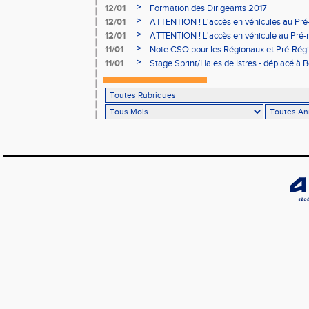
>
12/01
Formation des Dirigeants 2017
>
12/01
ATTENTION ! L'accès en véhicules au Pré-
Bains sera réglementé
>
12/01
ATTENTION ! L'accès en véhicule au Pré-r
Bains sera réglementé
>
11/01
Note CSO pour les Régionaux et Pré-Rég
>
11/01
Stage Sprint/Haies de Istres - déplacé à 