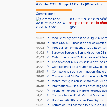
24 Octobre 2011 - Philippe LAVIEILLE (Webmaster)
Commissions
La Commission des Vétér
compte rendu de la réun
ligne.
>
10/02
Module d'Engagement de la Ligue Auverg
>
09/02
Note CSO sur l'inscription des compétitio
>
01/02
Infos sur les Formations : ABC / Baby Athl
>
01/02
Stage de Boulouris Sprint/Haies - du 23 a
>
01/02
Match interligues CA JU en salle – 19 févr
>
01/02
Championnat AuRA en salle d’épreuves 
- le 12 février
>
31/01
Compte rendu de la réunon de CSO du 16
>
28/01
Compte rendu de la commission Masters -
à Bourgoin
>
26/01
Championnat AURA Individuel en salle 28
>
25/01
Match interligues en salle moins de 20 an
>
25/01
Informations sur le Championnat Régiona
05/02
>
19/01
Inscription 1er degré Marche nordique des
03/02 (sous condition)
>
16/01
Compte Rendu N° 1 du Comité Directeur 
>
12/01
Horaires définitifs pour les Pré-Régionaux
Aubière
>
12/01
Formation Trail adapté à tout public à Bui