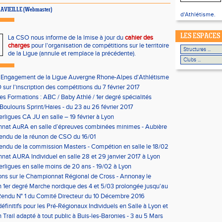
e LAVIEILLE (Webmaster)
d'Athlétisme.
LES ESPACES
La CSO nous informe de la lmise à jour du
cahier des
charges
pour l'organisation de compétitions sur le territoire
de la Ligue (annule et remplace la précédente).
'Engagement de la Ligue Auvergne Rhone-Alpes d'Athlétisme
sur l'inscription des compétitions du 7 février 2017
les Formations : ABC / Baby Athlé / 1er degré spécialités
Boulouris Sprint/Haies - du 23 au 26 février 2017
erligues CA JU en salle – 19 février à Lyon
nat AuRA en salle d’épreuves combinées minimes - Aubière
rier
endu de la réunon de CSO du 16/01
ndu de la commission Masters - Compétion en salle le 18/02
n
at AURA Individuel en salle 28 et 29 janvier 2017 à Lyon
erligues en salle moins de 20 ans - 19/02 à Lyon
ons sur le Championnat Régional de Cross - Annonay le
on 1er degré Marche nordique des 4 et 5/03 prolongée jusqu'au
us condition)
endu N° 1 du Comité Directeur du 10 Décembre 2016
éfinitifs pour les Pré-Régionaux Individuels en Salle à Lyon et
 Trail adapté à tout public à Buis-les-Baronies - 3 au 5 Mars