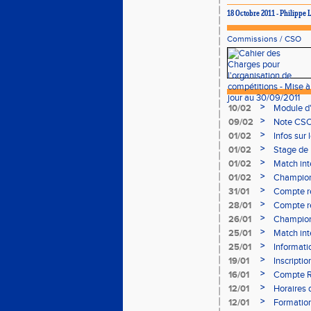
18 Octobre 2011 - Philipp
Commissions
/
CSO
>
10/02
Module d
>
09/02
Note CSO 
>
01/02
Infos sur 
>
01/02
Stage de 
>
01/02
Match int
>
01/02
Champion
- le 12 fév
>
31/01
Compte r
>
28/01
Compte re
à Bourgoi
>
26/01
Championn
>
25/01
Match int
>
25/01
Informati
05/02
>
19/01
Inscripti
03/02 (so
>
16/01
Compte R
>
12/01
Horaires d
Aubière
>
12/01
Formation