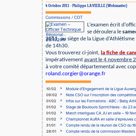
4 Octobre 2011 - Philippe LAVIEILLE (Webmaster)
Commissions
/
COT
L’examen écrit d’offi
se déroulera le
same
2011
, au siège de la Ligue d’Athlétisme
de 14h30.
Vous trouverez ci-joint,
la fiche de ca
impérativement
avant le 4 novembre 
à votre comité départemental avec cop
roland.corgier@orange.fr
>
10/02
Module d'Engagement de la Ligue Auverg
>
09/02
Note CSO sur l'inscription des compétitio
>
01/02
Infos sur les Formations : ABC / Baby Athl
>
01/02
Stage de Boulouris Sprint/Haies - du 23 a
>
01/02
Match interligues CA JU en salle – 19 févr
>
01/02
Championnat AuRA en salle d’épreuves 
- le 12 février
>
31/01
Compte rendu de la réunon de CSO du 16
>
28/01
Compte rendu de la commission Masters -