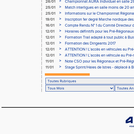
à Bourgoin
>
26/01
Championnat AURA Individuel en salle 28
>
25/01
Match interligues en salle moins de 20 an
>
25/01
Informations sur le Championnat Régiona
05/02
>
19/01
Inscription 1er degré Marche nordique des
03/02 (sous condition)
>
16/01
Compte Rendu N° 1 du Comité Directeur 
>
12/01
Horaires définitifs pour les Pré-Régionaux
Aubière
>
12/01
Formation Trail adapté à tout public à Bui
>
12/01
Formation des Dirigeants 2017
>
12/01
ATTENTION ! L'accès en véhicules au Pré-
Bains sera réglementé
>
12/01
ATTENTION ! L'accès en véhicule au Pré-r
Bains sera réglementé
>
11/01
Note CSO pour les Régionaux et Pré-Rég
>
11/01
Stage Sprint/Haies de Istres - déplacé à 