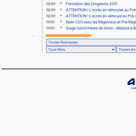
>
12/01
Formation des Dirigeants 2017
>
12/01
ATTENTION ! L'accès en véhicules au Pré-
Bains sera réglementé
>
12/01
ATTENTION ! L'accès en véhicule au Pré-r
Bains sera réglementé
>
11/01
Note CSO pour les Régionaux et Pré-Rég
>
11/01
Stage Sprint/Haies de Istres - déplacé à 