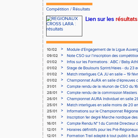
Compétition
/
Résultats
Lien sur les
résultats 
>
10/02
Module d'Engagement de la Ligue Auverg
>
09/02
Note CSO sur l'inscription des compétitio
>
01/02
Infos sur les Formations : ABC / Baby Athl
>
01/02
Stage de Boulouris Sprint/Haies - du 23 a
>
01/02
Match interligues CA JU en salle – 19 févr
>
01/02
Championnat AuRA en salle d’épreuves 
- le 12 février
>
31/01
Compte rendu de la réunon de CSO du 16
>
28/01
Compte rendu de la commission Masters -
à Bourgoin
>
26/01
Championnat AURA Individuel en salle 28
>
25/01
Match interligues en salle moins de 20 an
>
25/01
Informations sur le Championnat Régiona
05/02
>
19/01
Inscription 1er degré Marche nordique des
03/02 (sous condition)
>
16/01
Compte Rendu N° 1 du Comité Directeur 
>
12/01
Horaires définitifs pour les Pré-Régionaux
Aubière
>
12/01
Formation Trail adapté à tout public à Bui