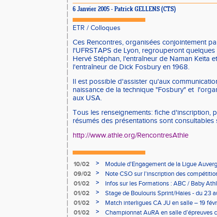
6 Janvier 2005 - Patrick GELLENS (CTS)
ETR
/
Colloques
Ces Rencontres, organisées conjointement par
l'UFRSTAPS de Lyon, regrouperont quelques 7
Hervé Stéphan, l'entraîneur de Naman Keïta e
l'entraîneur de Dick Fosbury en 1968.
Il est possible d'assister qu'aux communicatio
naissance de la technique "Fosbury" et l'organ
aux USA.
Tous les renseignements: fiche d'inscription, 
résumés des présentations sont consultables su
http://www.athle.org/RencontresAthle
>
10/02
Module d'Engagement de la Ligue Auverg
>
09/02
Note CSO sur l'inscription des compétitio
>
01/02
Infos sur les Formations : ABC / Baby Athl
>
01/02
Stage de Boulouris Sprint/Haies - du 23 a
>
01/02
Match interligues CA JU en salle – 19 févr
>
01/02
Championnat AuRA en salle d’épreuves 