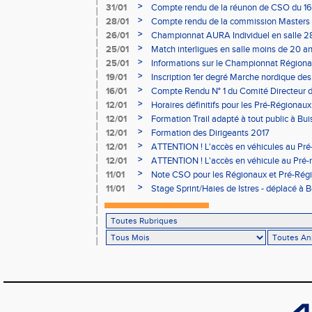
- le 12 février
>
31/01
Compte rendu de la réunon de CSO du 16
>
28/01
Compte rendu de la commission Masters -
à Bourgoin
>
26/01
Championnat AURA Individuel en salle 28
>
25/01
Match interligues en salle moins de 20 an
>
25/01
Informations sur le Championnat Régiona
05/02
>
19/01
Inscription 1er degré Marche nordique des
03/02 (sous condition)
>
16/01
Compte Rendu N° 1 du Comité Directeur 
>
12/01
Horaires définitifs pour les Pré-Régionaux
Aubière
>
12/01
Formation Trail adapté à tout public à Bui
>
12/01
Formation des Dirigeants 2017
>
12/01
ATTENTION ! L'accès en véhicules au Pré-
Bains sera réglementé
>
12/01
ATTENTION ! L'accès en véhicule au Pré-r
Bains sera réglementé
>
11/01
Note CSO pour les Régionaux et Pré-Rég
>
11/01
Stage Sprint/Haies de Istres - déplacé à 