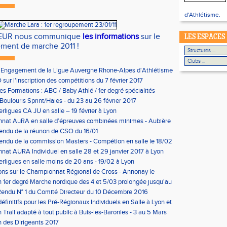
d'Athlétisme.
LEUR nous communique
les informations
sur le
LES ESPACES
ment de marche 2011 !
'Engagement de la Ligue Auvergne Rhone-Alpes d'Athlétisme
sur l'inscription des compétitions du 7 février 2017
les Formations : ABC / Baby Athlé / 1er degré spécialités
Boulouris Sprint/Haies - du 23 au 26 février 2017
erligues CA JU en salle – 19 février à Lyon
nat AuRA en salle d’épreuves combinées minimes - Aubière
rier
endu de la réunon de CSO du 16/01
ndu de la commission Masters - Compétion en salle le 18/02
n
at AURA Individuel en salle 28 et 29 janvier 2017 à Lyon
erligues en salle moins de 20 ans - 19/02 à Lyon
ons sur le Championnat Régional de Cross - Annonay le
on 1er degré Marche nordique des 4 et 5/03 prolongée jusqu'au
us condition)
endu N° 1 du Comité Directeur du 10 Décembre 2016
éfinitifs pour les Pré-Régionaux Individuels en Salle à Lyon et
 Trail adapté à tout public à Buis-les-Baronies - 3 au 5 Mars
 des Dirigeants 2017