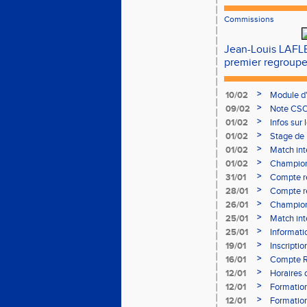
Commissions
Jean-Louis LAF
premier regroupe
>
10/02
Module d
>
09/02
Note CSO 
>
01/02
Infos sur 
>
01/02
Stage de 
>
01/02
Match int
>
01/02
Champion
- le 12 fév
>
31/01
Compte r
>
28/01
Compte re
à Bourgoi
>
26/01
Championn
>
25/01
Match int
>
25/01
Informati
05/02
>
19/01
Inscripti
03/02 (so
>
16/01
Compte R
>
12/01
Horaires d
Aubière
>
12/01
Formation
>
12/01
Formation