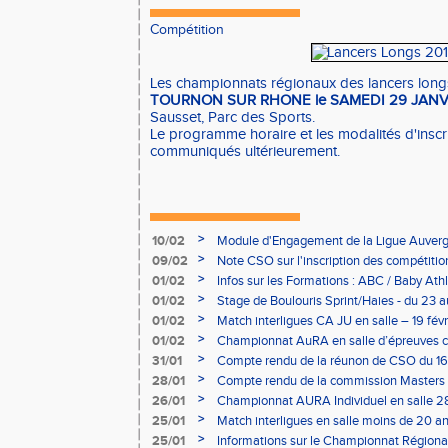
Compétition
Les championnats régionaux des lancers longs
TOURNON SUR RHONE le SAMEDI 29 JANVI
Sausset, Parc des Sports.
Le programme horaire et les modalités d'inscr
communiqués ultérieurement.
>
10/02
Module d'Engagement de la Ligue Auverg
>
09/02
Note CSO sur l'inscription des compétitio
>
01/02
Infos sur les Formations : ABC / Baby Athl
>
01/02
Stage de Boulouris Sprint/Haies - du 23 a
>
01/02
Match interligues CA JU en salle – 19 févr
>
01/02
Championnat AuRA en salle d’épreuves 
- le 12 février
>
31/01
Compte rendu de la réunon de CSO du 16
>
28/01
Compte rendu de la commission Masters -
à Bourgoin
>
26/01
Championnat AURA Individuel en salle 28
>
25/01
Match interligues en salle moins de 20 an
>
25/01
Informations sur le Championnat Régiona