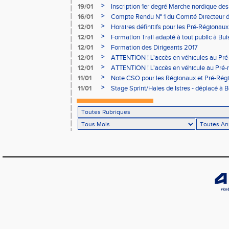
05/02
>
19/01
Inscription 1er degré Marche nordique des
03/02 (sous condition)
>
16/01
Compte Rendu N° 1 du Comité Directeur 
>
12/01
Horaires définitifs pour les Pré-Régionaux
Aubière
>
12/01
Formation Trail adapté à tout public à Bui
>
12/01
Formation des Dirigeants 2017
>
12/01
ATTENTION ! L'accès en véhicules au Pré-
Bains sera réglementé
>
12/01
ATTENTION ! L'accès en véhicule au Pré-r
Bains sera réglementé
>
11/01
Note CSO pour les Régionaux et Pré-Rég
>
11/01
Stage Sprint/Haies de Istres - déplacé à 