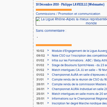
10 Décembre 2010 - Philippe LAVIEILLE (Webmaster)
Commissions
/
Promotion et communication
Sans commentaire :
>
10/02
Module d'Engagement de la Ligue Auverg
>
09/02
Note CSO sur l'inscription des compétitio
>
01/02
Infos sur les Formations : ABC / Baby Athl
>
01/02
Stage de Boulouris Sprint/Haies - du 23 a
>
01/02
Match interligues CA JU en salle – 19 févr
>
01/02
Championnat AuRA en salle d’épreuves 
- le 12 février
>
31/01
Compte rendu de la réunon de CSO du 16
>
28/01
Compte rendu de la commission Masters -
à Bourgoin
>
26/01
Championnat AURA Individuel en salle 28
>
25/01
Match interligues en salle moins de 20 an
>
25/01
Informations sur le Championnat Régiona
05/02
>
19/01
Inscription 1er degré Marche nordique des