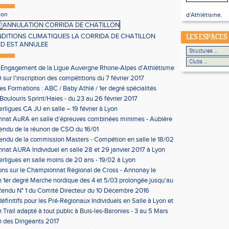
ion
d'Athlétisme.
DITIONS CLIMATIQUES LA CORRIDA DE CHATILLON
LES ESPACES
ND EST ANNULEE
'Engagement de la Ligue Auvergne Rhone-Alpes d'Athlétisme
sur l'inscription des compétitions du 7 février 2017
les Formations : ABC / Baby Athlé / 1er degré spécialités
Boulouris Sprint/Haies - du 23 au 26 février 2017
erligues CA JU en salle – 19 février à Lyon
nat AuRA en salle d’épreuves combinées minimes - Aubière
rier
endu de la réunon de CSO du 16/01
ndu de la commission Masters - Compétion en salle le 18/02
n
at AURA Individuel en salle 28 et 29 janvier 2017 à Lyon
erligues en salle moins de 20 ans - 19/02 à Lyon
ons sur le Championnat Régional de Cross - Annonay le
on 1er degré Marche nordique des 4 et 5/03 prolongée jusqu'au
us condition)
endu N° 1 du Comité Directeur du 10 Décembre 2016
éfinitifs pour les Pré-Régionaux Individuels en Salle à Lyon et
 Trail adapté à tout public à Buis-les-Baronies - 3 au 5 Mars
 des Dirigeants 2017