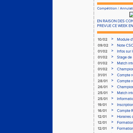
Compétition
/
Annulat
EN RAISON DES CON
PREVUE CE WEEK E
>
10/02
Module d
>
09/02
Note CSO 
>
01/02
Infos sur 
>
01/02
Stage de 
>
01/02
Match int
>
01/02
Champion
- le 12 fév
>
31/01
Compte r
>
28/01
Compte re
à Bourgoi
>
26/01
Championn
>
25/01
Match int
>
25/01
Informati
05/02
>
19/01
Inscripti
03/02 (so
>
16/01
Compte R
>
12/01
Horaires d
Aubière
>
12/01
Formation
>
12/01
Formation