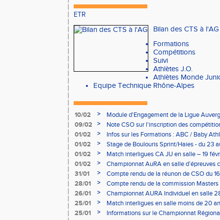
ETR
Bilan des CTS à l'A
Formations
Compétitions
Suivi
Athlètes J.O.
Athlètes Monde Juni
Equipe Technique Rhône-Alpes
>
10/02
Module d'Engagement de la Ligue Auverg
>
09/02
Note CSO sur l'inscription des compétitio
>
01/02
Infos sur les Formations : ABC / Baby Athl
>
01/02
Stage de Boulouris Sprint/Haies - du 23 a
>
01/02
Match interligues CA JU en salle – 19 févr
>
01/02
Championnat AuRA en salle d’épreuves 
- le 12 février
>
31/01
Compte rendu de la réunon de CSO du 16
>
28/01
Compte rendu de la commission Masters -
à Bourgoin
>
26/01
Championnat AURA Individuel en salle 28
>
25/01
Match interligues en salle moins de 20 an
>
25/01
Informations sur le Championnat Régiona