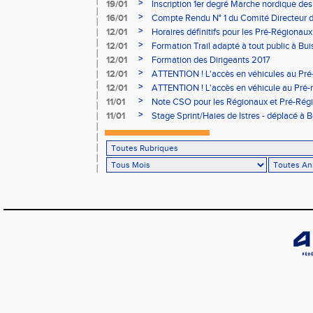
05/02
>
19/01
Inscription 1er degré Marche nordique des
03/02 (sous condition)
>
16/01
Compte Rendu N° 1 du Comité Directeur 
>
12/01
Horaires définitifs pour les Pré-Régionaux
Aubière
>
12/01
Formation Trail adapté à tout public à Bui
>
12/01
Formation des Dirigeants 2017
>
12/01
ATTENTION ! L'accès en véhicules au Pré-
Bains sera réglementé
>
12/01
ATTENTION ! L'accès en véhicule au Pré-r
Bains sera réglementé
>
11/01
Note CSO pour les Régionaux et Pré-Rég
>
11/01
Stage Sprint/Haies de Istres - déplacé à 