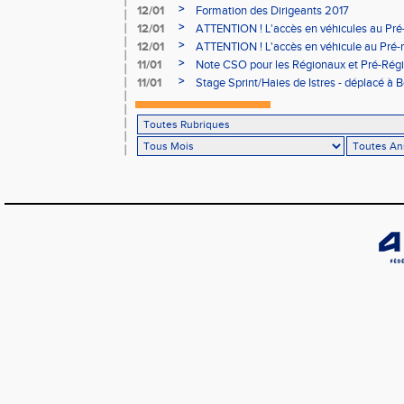
>
12/01
Formation des Dirigeants 2017
>
12/01
ATTENTION ! L'accès en véhicules au Pré-
Bains sera réglementé
>
12/01
ATTENTION ! L'accès en véhicule au Pré-r
Bains sera réglementé
>
11/01
Note CSO pour les Régionaux et Pré-Rég
>
11/01
Stage Sprint/Haies de Istres - déplacé à 