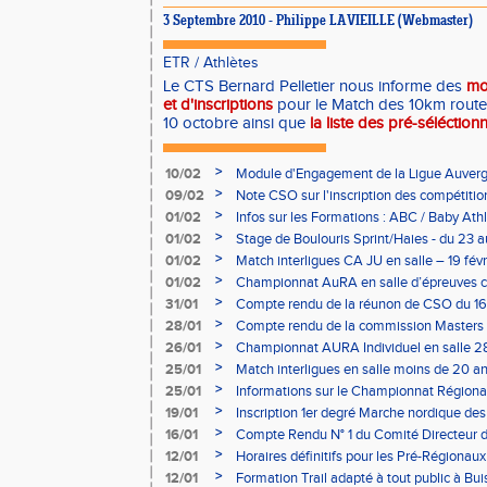
3 Septembre 2010 - Philippe LAVIEILLE (Webmaster)
ETR
/
Athlètes
Le CTS Bernard Pelletier nous informe des
mo
et d'inscriptions
pour le Match des 10km rout
10 octobre ainsi que
la liste des pré-séléction
>
10/02
Module d'Engagement de la Ligue Auverg
>
09/02
Note CSO sur l'inscription des compétitio
>
01/02
Infos sur les Formations : ABC / Baby Athl
>
01/02
Stage de Boulouris Sprint/Haies - du 23 a
>
01/02
Match interligues CA JU en salle – 19 févr
>
01/02
Championnat AuRA en salle d’épreuves 
- le 12 février
>
31/01
Compte rendu de la réunon de CSO du 16
>
28/01
Compte rendu de la commission Masters -
à Bourgoin
>
26/01
Championnat AURA Individuel en salle 28
>
25/01
Match interligues en salle moins de 20 an
>
25/01
Informations sur le Championnat Régiona
05/02
>
19/01
Inscription 1er degré Marche nordique des
03/02 (sous condition)
>
16/01
Compte Rendu N° 1 du Comité Directeur 
>
12/01
Horaires définitifs pour les Pré-Régionaux
Aubière
>
12/01
Formation Trail adapté à tout public à Bui