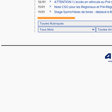
Bains sera réglementé
>
12/01
ATTENTION ! L'accès en véhicule au Pré-r
Bains sera réglementé
>
11/01
Note CSO pour les Régionaux et Pré-Rég
>
11/01
Stage Sprint/Haies de Istres - déplacé à 