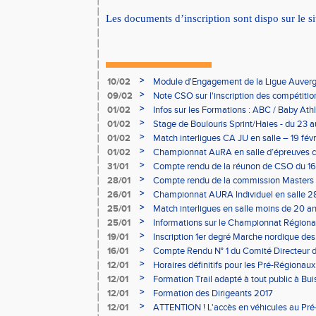
Les documents d’inscription sont dispo sur le si
>
10/02
Module d'Engagement de la Ligue Auverg
>
09/02
Note CSO sur l'inscription des compétitio
>
01/02
Infos sur les Formations : ABC / Baby Athl
>
01/02
Stage de Boulouris Sprint/Haies - du 23 a
>
01/02
Match interligues CA JU en salle – 19 févr
>
01/02
Championnat AuRA en salle d’épreuves 
- le 12 février
>
31/01
Compte rendu de la réunon de CSO du 16
>
28/01
Compte rendu de la commission Masters -
à Bourgoin
>
26/01
Championnat AURA Individuel en salle 28
>
25/01
Match interligues en salle moins de 20 an
>
25/01
Informations sur le Championnat Régiona
05/02
>
19/01
Inscription 1er degré Marche nordique des
03/02 (sous condition)
>
16/01
Compte Rendu N° 1 du Comité Directeur 
>
12/01
Horaires définitifs pour les Pré-Régionaux
Aubière
>
12/01
Formation Trail adapté à tout public à Bui
>
12/01
Formation des Dirigeants 2017
>
12/01
ATTENTION ! L'accès en véhicules au Pré-