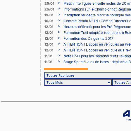
>
25/01
Match interligues en salle moins de 20 an
>
25/01
Informations sur le Championnat Régiona
05/02
>
19/01
Inscription 1er degré Marche nordique des
03/02 (sous condition)
>
16/01
Compte Rendu N° 1 du Comité Directeur 
>
12/01
Horaires définitifs pour les Pré-Régionaux
Aubière
>
12/01
Formation Trail adapté à tout public à Bui
>
12/01
Formation des Dirigeants 2017
>
12/01
ATTENTION ! L'accès en véhicules au Pré-
Bains sera réglementé
>
12/01
ATTENTION ! L'accès en véhicule au Pré-r
Bains sera réglementé
>
11/01
Note CSO pour les Régionaux et Pré-Rég
>
11/01
Stage Sprint/Haies de Istres - déplacé à 