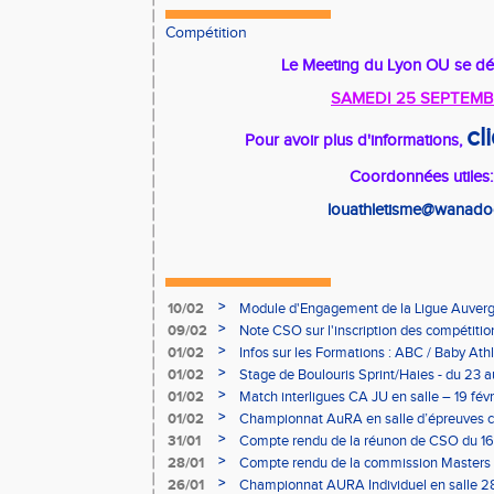
Compétition
Le Meeting du Lyon OU se dér
SAMEDI 25 SEPTEMB
cl
Pour avoir plus d'informations,
Coordonnées utiles:
louathletisme@wanadoo
>
10/02
Module d'Engagement de la Ligue Auverg
>
09/02
Note CSO sur l'inscription des compétitio
>
01/02
Infos sur les Formations : ABC / Baby Athl
>
01/02
Stage de Boulouris Sprint/Haies - du 23 a
>
01/02
Match interligues CA JU en salle – 19 févr
>
01/02
Championnat AuRA en salle d’épreuves 
- le 12 février
>
31/01
Compte rendu de la réunon de CSO du 16
>
28/01
Compte rendu de la commission Masters -
à Bourgoin
>
26/01
Championnat AURA Individuel en salle 28