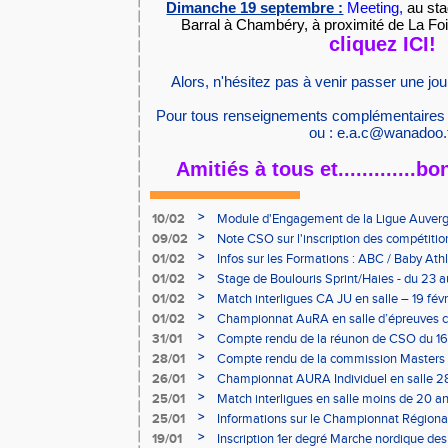
Dimanche 19 septembre :
Meeting,
au st
Barral à Chambéry, à proximité de La Foir
cliquez ICI!
Alors, n'hésitez pas à venir passer une 
Pour tous renseignements complémentaires : 
ou :
e.a.c@wanadoo.
Amitiés à tous et.............bo
>
10/02
Module d'Engagement de la Ligue Auverg
>
09/02
Note CSO sur l'inscription des compétitio
>
01/02
Infos sur les Formations : ABC / Baby Athl
>
01/02
Stage de Boulouris Sprint/Haies - du 23 a
>
01/02
Match interligues CA JU en salle – 19 févr
>
01/02
Championnat AuRA en salle d’épreuves 
- le 12 février
>
31/01
Compte rendu de la réunon de CSO du 16
>
28/01
Compte rendu de la commission Masters -
à Bourgoin
>
26/01
Championnat AURA Individuel en salle 28
>
25/01
Match interligues en salle moins de 20 an
>
25/01
Informations sur le Championnat Régiona
05/02
>
19/01
Inscription 1er degré Marche nordique des