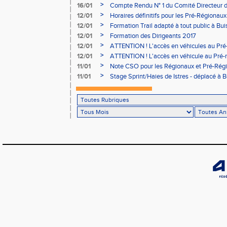
03/02 (sous condition)
>
16/01
Compte Rendu N° 1 du Comité Directeur 
>
12/01
Horaires définitifs pour les Pré-Régionaux
Aubière
>
12/01
Formation Trail adapté à tout public à Bui
>
12/01
Formation des Dirigeants 2017
>
12/01
ATTENTION ! L'accès en véhicules au Pré-
Bains sera réglementé
>
12/01
ATTENTION ! L'accès en véhicule au Pré-r
Bains sera réglementé
>
11/01
Note CSO pour les Régionaux et Pré-Rég
>
11/01
Stage Sprint/Haies de Istres - déplacé à 