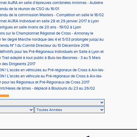
nat AuRA en salle d’épreuves combinées minimes - Aubière
rier
endu de la réunon de CSO du 16/01
ndu de la commission Masters - Compétion en salle le 18/02
n
at AURA Individuel en salle 28 et 29 janvier 2017 à Lyon
erligues en salle moins de 20 ans - 19/02 à Lyon
ons sur le Championnat Régional de Cross - Annonay le
on 1er degré Marche nordique des 4 et 5/03 prolongée jusqu'au
us condition)
endu N° 1 du Comité Directeur du 10 Décembre 2016
éfinitifs pour les Pré-Régionaux Individuels en Salle à Lyon et
 Trail adapté à tout public à Buis-les-Baronies - 3 au 5 Mars
 des Dirigeants 2017
 ! L'accès en véhicules au Pré-régionaux de Cross à Aix-les-
a réglementé
 ! L'accès en véhicule au Pré-régionaux de Cross à Aix-les-
a réglementé
pour les Régionaux et Pré-Régionaux de Cross 2017
int/Haies de Istres - déplacé à Boulouris du 23 au 26/02