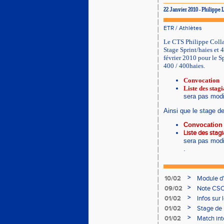
22 Janvier 2010 - Philipp
ETR
/
Athlètes
Le CTS Philippe Colla
Stage Sprint/haies et 
février 2010 pour le S
400 / 400haies.
Convocation
Liste des stagi
sera pas modi
Ainsi que le stage d
Convocation
Liste des stagi
sera pas modi
.
>
10/02
Module d
>
09/02
Note CSO 
>
01/02
Infos sur 
>
01/02
Stage de 
>
01/02
Match int