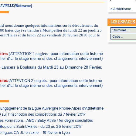
e LAVIEILLE (Webmaster)
d'Athlétisme.
LES ESPACES
rd nous donne quelques informations sur le déroulement du
400 haies quyi se tiendra à Montpellier du
lundi 22 au jeudi 25
print/Haies et du lundi 22 au vendredi 26 février 2010 pour le
aires
(ATTENTION 2 onglets -
pour information cette liste ne
fier d'ici le stage même si des changements interviennent)
e Lancers à Boulouris du Mardi 23 au Dimanche 28 Février.
aires
(ATTENTION 2 onglets -
pour information cette liste ne
fier d'ici le stage même si des changements interviennent)
'Engagement de la Ligue Auvergne Rhone-Alpes d'Athlétisme
sur l'inscription des compétitions du 7 février 2017
les Formations : ABC / Baby Athlé / 1er degré spécialités
Boulouris Sprint/Haies - du 23 au 26 février 2017
erligues CA JU en salle – 19 février à Lyon