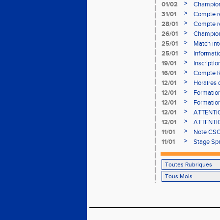
>
01/02
Champion
- le 12 fév
>
31/01
Compte r
>
28/01
Compte re
à Bourgoi
>
26/01
Championn
>
25/01
Match int
>
25/01
Informati
05/02
>
19/01
Inscripti
03/02 (so
>
16/01
Compte R
>
12/01
Horaires d
Aubière
>
12/01
Formation
>
12/01
Formation
>
12/01
ATTENTION
Bains ser
>
12/01
ATTENTION
Bains ser
>
11/01
Note CSO 
>
11/01
Stage Spr