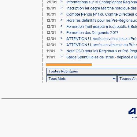
>
25/01
Informations sur le Championnat Régiona
05/02
>
19/01
Inscription 1er degré Marche nordique des
03/02 (sous condition)
>
16/01
Compte Rendu N° 1 du Comité Directeur 
>
12/01
Horaires définitifs pour les Pré-Régionaux
Aubière
>
12/01
Formation Trail adapté à tout public à Bui
>
12/01
Formation des Dirigeants 2017
>
12/01
ATTENTION ! L'accès en véhicules au Pré-
Bains sera réglementé
>
12/01
ATTENTION ! L'accès en véhicule au Pré-r
Bains sera réglementé
>
11/01
Note CSO pour les Régionaux et Pré-Rég
>
11/01
Stage Sprint/Haies de Istres - déplacé à 