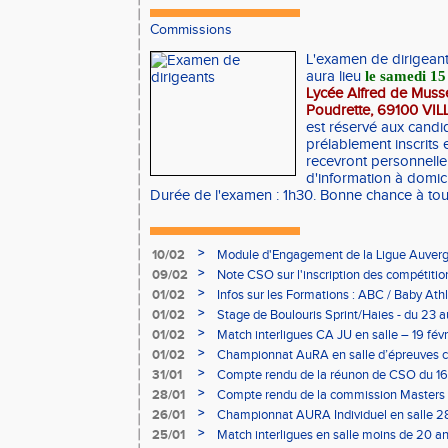
Commissions
L'examen de dirigean
aura lieu
le samedi 15
Lycée Alfred de Musse
Poudrette, 69100 V
est réservé aux candi
prélablement inscrits 
recevront personnelle
d'information à domici
Durée de l'examen : 1h30. Bonne chance à tou
>
10/02
Module d'Engagement de la Ligue Auverg
>
09/02
Note CSO sur l'inscription des compétitio
>
01/02
Infos sur les Formations : ABC / Baby Athl
>
01/02
Stage de Boulouris Sprint/Haies - du 23 a
>
01/02
Match interligues CA JU en salle – 19 févr
>
01/02
Championnat AuRA en salle d’épreuves 
- le 12 février
>
31/01
Compte rendu de la réunon de CSO du 16
>
28/01
Compte rendu de la commission Masters -
à Bourgoin
>
26/01
Championnat AURA Individuel en salle 28
>
25/01
Match interligues en salle moins de 20 an