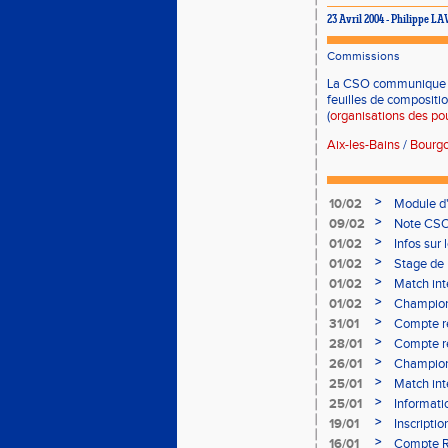
23 Avril 2004 - Philippe L
Commissions
La CSO communique
feuilles de compositi
(
organisations des po
Aix-les-Bains
/
Bourgo
>
10/02
Module d
>
09/02
Note CSO 
>
01/02
Infos sur 
>
01/02
Stage de 
>
01/02
Match int
>
01/02
Champion
- le 12 fév
>
31/01
Compte r
>
28/01
Compte re
à Bourgoi
>
26/01
Championn
>
25/01
Match int
>
25/01
Informati
05/02
>
19/01
Inscripti
03/02 (so
>
16/01
Compte R