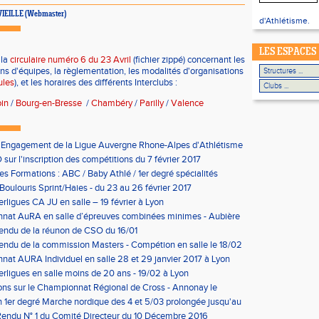
AVIEILLE (Webmaster)
d'Athlétisme.
LES ESPACES
 la
circulaire numéro 6 du 23 Avril
(fichier zippé) concernant les
ons d'équipes, la règlementation, les modalités d'organisations
ules
), et les horaires des différents Interclubs :
in
/
Bourg-en-Bresse
/
Chambéry
/
Parilly
/
Valence
'Engagement de la Ligue Auvergne Rhone-Alpes d'Athlétisme
sur l'inscription des compétitions du 7 février 2017
les Formations : ABC / Baby Athlé / 1er degré spécialités
Boulouris Sprint/Haies - du 23 au 26 février 2017
erligues CA JU en salle – 19 février à Lyon
nat AuRA en salle d’épreuves combinées minimes - Aubière
rier
endu de la réunon de CSO du 16/01
ndu de la commission Masters - Compétion en salle le 18/02
n
at AURA Individuel en salle 28 et 29 janvier 2017 à Lyon
erligues en salle moins de 20 ans - 19/02 à Lyon
ons sur le Championnat Régional de Cross - Annonay le
on 1er degré Marche nordique des 4 et 5/03 prolongée jusqu'au
us condition)
endu N° 1 du Comité Directeur du 10 Décembre 2016