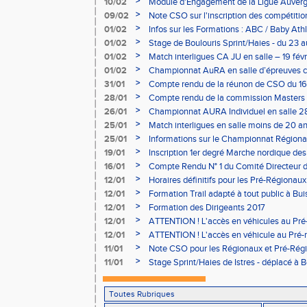
>
10/02
Module d'Engagement de la Ligue Auverg
>
09/02
Note CSO sur l'inscription des compétitio
>
01/02
Infos sur les Formations : ABC / Baby Athl
>
01/02
Stage de Boulouris Sprint/Haies - du 23 a
>
01/02
Match interligues CA JU en salle – 19 févr
>
01/02
Championnat AuRA en salle d’épreuves 
- le 12 février
>
31/01
Compte rendu de la réunon de CSO du 16
>
28/01
Compte rendu de la commission Masters -
à Bourgoin
>
26/01
Championnat AURA Individuel en salle 28
>
25/01
Match interligues en salle moins de 20 an
>
25/01
Informations sur le Championnat Régiona
05/02
>
19/01
Inscription 1er degré Marche nordique des
03/02 (sous condition)
>
16/01
Compte Rendu N° 1 du Comité Directeur 
>
12/01
Horaires définitifs pour les Pré-Régionaux
Aubière
>
12/01
Formation Trail adapté à tout public à Bui
>
12/01
Formation des Dirigeants 2017
>
12/01
ATTENTION ! L'accès en véhicules au Pré-
Bains sera réglementé
>
12/01
ATTENTION ! L'accès en véhicule au Pré-r
Bains sera réglementé
>
11/01
Note CSO pour les Régionaux et Pré-Rég
>
11/01
Stage Sprint/Haies de Istres - déplacé à 