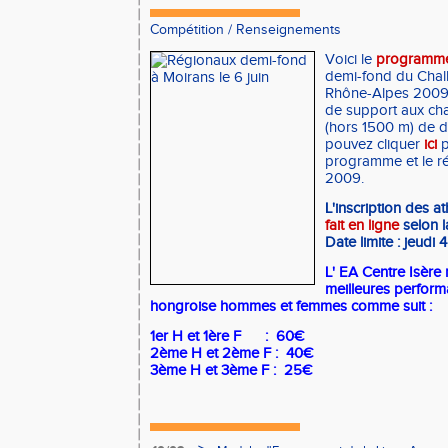
Compétition
/
Renseignements
Voici le
programme
demi-fond du Chal
Rhône-Alpes 2009,
de support aux ch
(hors 1500 m) de 
pouvez cliquer
ici
p
programme et le r
2009.
L'inscription des at
fait en ligne
selon l
Date limite : jeudi 
L' EA Centre Isère
meilleures perform
hongroise hommes et femmes comme suit :
1er H et 1ère F : 60€
2ème H et 2ème F : 40€
3ème H et 3ème F : 25€