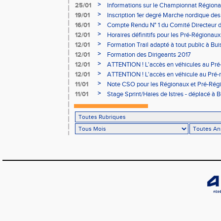
>
25/01
Informations sur le Championnat Régiona
05/02
>
19/01
Inscription 1er degré Marche nordique des
03/02 (sous condition)
>
16/01
Compte Rendu N° 1 du Comité Directeur 
>
12/01
Horaires définitifs pour les Pré-Régionaux
Aubière
>
12/01
Formation Trail adapté à tout public à Bui
>
12/01
Formation des Dirigeants 2017
>
12/01
ATTENTION ! L'accès en véhicules au Pré-
Bains sera réglementé
>
12/01
ATTENTION ! L'accès en véhicule au Pré-r
Bains sera réglementé
>
11/01
Note CSO pour les Régionaux et Pré-Rég
>
11/01
Stage Sprint/Haies de Istres - déplacé à 