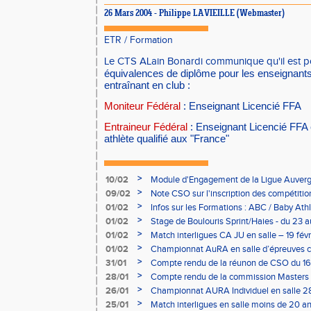
26 Mars 2004 - Philippe LAVIEILLE (Webmaster)
ETR
/
Formation
Le CTS ALain Bonardi communique qu'il est p
équivalences de diplôme pour les enseignants
entraînant en club :
Moniteur Fédéral
: Enseignant Licencié FFA
Entraineur Fédéral
: Enseignant Licencié FFA 
athlète qualifié aux "France"
>
10/02
Module d'Engagement de la Ligue Auverg
>
09/02
Note CSO sur l'inscription des compétitio
>
01/02
Infos sur les Formations : ABC / Baby Athl
>
01/02
Stage de Boulouris Sprint/Haies - du 23 a
>
01/02
Match interligues CA JU en salle – 19 févr
>
01/02
Championnat AuRA en salle d’épreuves 
- le 12 février
>
31/01
Compte rendu de la réunon de CSO du 16
>
28/01
Compte rendu de la commission Masters -
à Bourgoin
>
26/01
Championnat AURA Individuel en salle 28
>
25/01
Match interligues en salle moins de 20 an