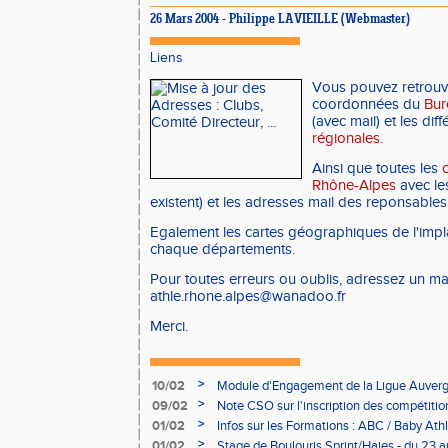
26 Mars 2004 - Philippe LAVIEILLE (Webmaster)
Liens
Vous pouvez retrouve
coordonnées du
Bur
(avec mail) et les dif
régionales
.
Ainsi que toutes les
Rhône-Alpes
avec les 
existent) et les adresses mail des reponsables
Egalement les cartes géographiques de l'impl
chaque départements.
Pour toutes erreurs ou oublis, adressez un mai
athle.rhone.alpes@wanadoo.fr
Merci.
>
10/02
Module d'Engagement de la Ligue Auverg
>
09/02
Note CSO sur l'inscription des compétitio
>
01/02
Infos sur les Formations : ABC / Baby Athl
>
01/02
Stage de Boulouris Sprint/Haies - du 23 a