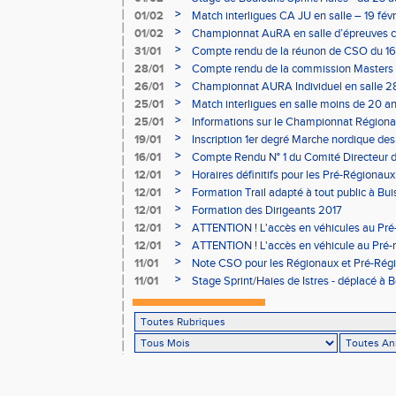
>
01/02
Match interligues CA JU en salle – 19 févr
>
01/02
Championnat AuRA en salle d’épreuves 
- le 12 février
>
31/01
Compte rendu de la réunon de CSO du 16
>
28/01
Compte rendu de la commission Masters -
à Bourgoin
>
26/01
Championnat AURA Individuel en salle 28
>
25/01
Match interligues en salle moins de 20 an
>
25/01
Informations sur le Championnat Régiona
05/02
>
19/01
Inscription 1er degré Marche nordique des
03/02 (sous condition)
>
16/01
Compte Rendu N° 1 du Comité Directeur 
>
12/01
Horaires définitifs pour les Pré-Régionaux
Aubière
>
12/01
Formation Trail adapté à tout public à Bui
>
12/01
Formation des Dirigeants 2017
>
12/01
ATTENTION ! L'accès en véhicules au Pré-
Bains sera réglementé
>
12/01
ATTENTION ! L'accès en véhicule au Pré-r
Bains sera réglementé
>
11/01
Note CSO pour les Régionaux et Pré-Rég
>
11/01
Stage Sprint/Haies de Istres - déplacé à 