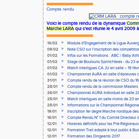
Compte rendu
Voici le compte rendu de la dynamique
Commi
Marche LARA
qui s'est réunie le 4 avril 2009 
>
10/02
Module d'Engagement de la Ligue Auverg
>
09/02
Note CSO sur l'inscription des compétitio
>
01/02
Infos sur les Formations : ABC / Baby Athl
>
01/02
Stage de Boulouris Sprint/Haies - du 23 a
>
01/02
Match interligues CA JU en salle – 19 févr
>
01/02
Championnat AuRA en salle d’épreuves 
- le 12 février
>
31/01
Compte rendu de la réunon de CSO du 16
>
28/01
Compte rendu de la commission Masters -
à Bourgoin
>
26/01
Championnat AURA Individuel en salle 28
>
25/01
Match interligues en salle moins de 20 an
>
25/01
Informations sur le Championnat Régiona
05/02
>
19/01
Inscription 1er degré Marche nordique des
03/02 (sous condition)
>
16/01
Compte Rendu N° 1 du Comité Directeur 
>
12/01
Horaires définitifs pour les Pré-Régionaux
Aubière
>
12/01
Formation Trail adapté à tout public à Bui
>
12/01
Formation des Dirigeants 2017