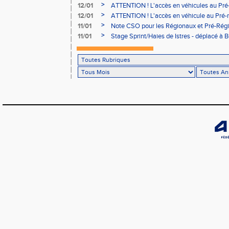
>
12/01
ATTENTION ! L'accès en véhicules au Pré-
Bains sera réglementé
>
12/01
ATTENTION ! L'accès en véhicule au Pré-r
Bains sera réglementé
>
11/01
Note CSO pour les Régionaux et Pré-Rég
>
11/01
Stage Sprint/Haies de Istres - déplacé à 