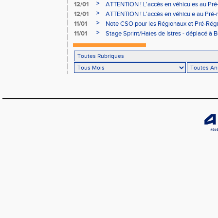
>
12/01
ATTENTION ! L'accès en véhicules au Pré-
Bains sera réglementé
>
12/01
ATTENTION ! L'accès en véhicule au Pré-r
Bains sera réglementé
>
11/01
Note CSO pour les Régionaux et Pré-Rég
>
11/01
Stage Sprint/Haies de Istres - déplacé à 