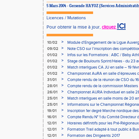
5 Mars 2004 - Gersende HAYOZ (Services Administratif
Licences
/
Mutations
ICI
Pour obtenir la mise à jour,
cliquez
>
10/02
Module d'Engagement de la Ligue Auverg
>
09/02
Note CSO sur l'inscription des compétitio
>
01/02
Infos sur les Formations : ABC / Baby Athl
>
01/02
Stage de Boulouris Sprint/Haies - du 23 a
>
01/02
Match interligues CA JU en salle – 19 févr
>
01/02
Championnat AuRA en salle d’épreuves 
- le 12 février
>
31/01
Compte rendu de la réunon de CSO du 16
>
28/01
Compte rendu de la commission Masters -
à Bourgoin
>
26/01
Championnat AURA Individuel en salle 28
>
25/01
Match interligues en salle moins de 20 an
>
25/01
Informations sur le Championnat Régiona
05/02
>
19/01
Inscription 1er degré Marche nordique des
03/02 (sous condition)
>
16/01
Compte Rendu N° 1 du Comité Directeur 
>
12/01
Horaires définitifs pour les Pré-Régionaux
Aubière
>
12/01
Formation Trail adapté à tout public à Bui
>
12/01
Formation des Dirigeants 2017