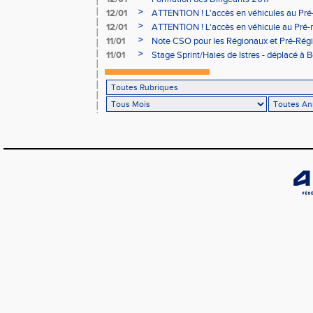
>
12/01
ATTENTION ! L'accès en véhicules au Pré-
Bains sera réglementé
>
12/01
ATTENTION ! L'accès en véhicule au Pré-r
Bains sera réglementé
>
11/01
Note CSO pour les Régionaux et Pré-Rég
>
11/01
Stage Sprint/Haies de Istres - déplacé à 