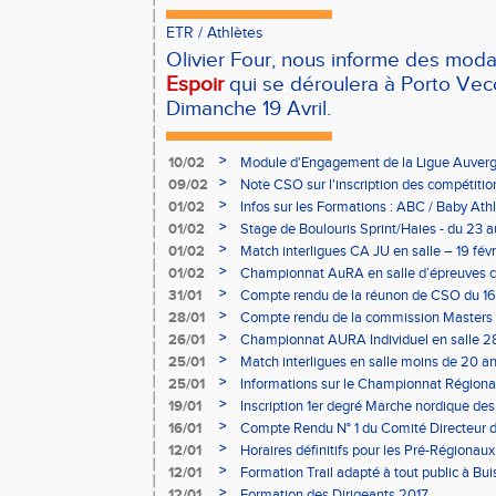
ETR
/
Athlètes
Olivier Four, nous informe des moda
Espoir
qui se déroulera à Porto Vec
Dimanche 19 Avril.
>
10/02
Module d'Engagement de la Ligue Auverg
>
09/02
Note CSO sur l'inscription des compétitio
>
01/02
Infos sur les Formations : ABC / Baby Athl
>
01/02
Stage de Boulouris Sprint/Haies - du 23 a
>
01/02
Match interligues CA JU en salle – 19 févr
>
01/02
Championnat AuRA en salle d’épreuves 
- le 12 février
>
31/01
Compte rendu de la réunon de CSO du 16
>
28/01
Compte rendu de la commission Masters -
à Bourgoin
>
26/01
Championnat AURA Individuel en salle 28
>
25/01
Match interligues en salle moins de 20 an
>
25/01
Informations sur le Championnat Régiona
05/02
>
19/01
Inscription 1er degré Marche nordique des
03/02 (sous condition)
>
16/01
Compte Rendu N° 1 du Comité Directeur 
>
12/01
Horaires définitifs pour les Pré-Régionaux
Aubière
>
12/01
Formation Trail adapté à tout public à Bui
>
12/01
Formation des Dirigeants 2017