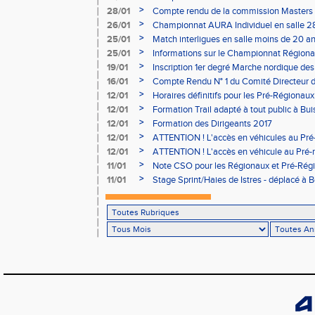
>
28/01
Compte rendu de la commission Masters -
à Bourgoin
>
26/01
Championnat AURA Individuel en salle 28
>
25/01
Match interligues en salle moins de 20 an
>
25/01
Informations sur le Championnat Régiona
05/02
>
19/01
Inscription 1er degré Marche nordique des
03/02 (sous condition)
>
16/01
Compte Rendu N° 1 du Comité Directeur 
>
12/01
Horaires définitifs pour les Pré-Régionaux
Aubière
>
12/01
Formation Trail adapté à tout public à Bui
>
12/01
Formation des Dirigeants 2017
>
12/01
ATTENTION ! L'accès en véhicules au Pré-
Bains sera réglementé
>
12/01
ATTENTION ! L'accès en véhicule au Pré-r
Bains sera réglementé
>
11/01
Note CSO pour les Régionaux et Pré-Rég
>
11/01
Stage Sprint/Haies de Istres - déplacé à 