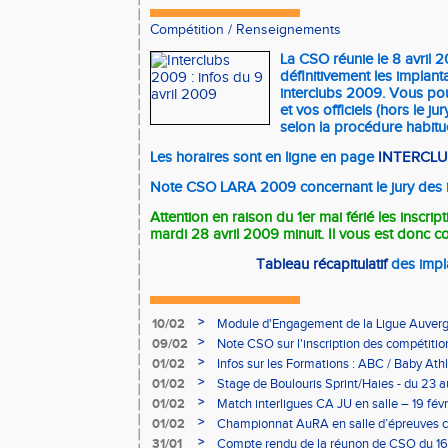
Compétition
/
Renseignements
La CSO réunie le 8 avril 
définitivement les implant
interclubs 2009. Vous po
et vos officiels (hors le ju
selon la procédure habitue
Les horaires sont en ligne en page
INTERCL
Note CSO LARA 2009 concernant le jury des i
Attention en raison du 1er mai férié les inscrip
mardi 28 avril 2009 minuit. Il vous est donc con
Tableau récapitulatif
des impla
>
10/02
Module d'Engagement de la Ligue Auverg
>
09/02
Note CSO sur l'inscription des compétitio
>
01/02
Infos sur les Formations : ABC / Baby Athl
>
01/02
Stage de Boulouris Sprint/Haies - du 23 a
>
01/02
Match interligues CA JU en salle – 19 févr
>
01/02
Championnat AuRA en salle d’épreuves 
- le 12 février
>
31/01
Compte rendu de la réunon de CSO du 16