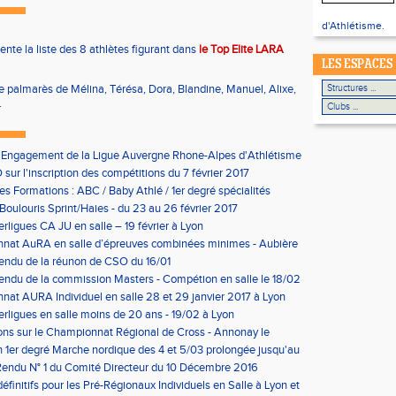
d'Athlétisme.
ente la liste des 8 athlètes figurant dans
le Top Elite LARA
LES ESPACES
le palmarès de Mélina, Térésa, Dora, Blandine, Manuel, Alixe,
.
'Engagement de la Ligue Auvergne Rhone-Alpes d'Athlétisme
sur l'inscription des compétitions du 7 février 2017
les Formations : ABC / Baby Athlé / 1er degré spécialités
Boulouris Sprint/Haies - du 23 au 26 février 2017
erligues CA JU en salle – 19 février à Lyon
nat AuRA en salle d’épreuves combinées minimes - Aubière
rier
endu de la réunon de CSO du 16/01
ndu de la commission Masters - Compétion en salle le 18/02
n
at AURA Individuel en salle 28 et 29 janvier 2017 à Lyon
erligues en salle moins de 20 ans - 19/02 à Lyon
ons sur le Championnat Régional de Cross - Annonay le
on 1er degré Marche nordique des 4 et 5/03 prolongée jusqu'au
us condition)
endu N° 1 du Comité Directeur du 10 Décembre 2016
éfinitifs pour les Pré-Régionaux Individuels en Salle à Lyon et