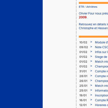
ETR
/
Athlètes
Olivier Four nous prés
2009
.
Retrouvez en détails 
Christophe et Hassan
>
10/02
Module d
>
09/02
Note CSO 
>
01/02
Infos sur 
>
01/02
Stage de 
>
01/02
Match int
>
01/02
Champion
- le 12 fév
>
31/01
Compte r
>
28/01
Compte re
à Bourgoi
>
26/01
Championn
>
25/01
Match int
>
25/01
Informati
05/02
>
19/01
Inscripti
03/02 (so
>
16/01
Compte R
>
12/01
Horaires d